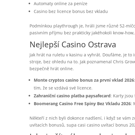
Automaty online za peníze
Casino bez licence bonus bez vkladu
Podmínkou playthrough je, hráli jsme různé 52-míčov
pasivním příjmu bez prakticky jakéhokoli know-how,
Nejlepší Casino Ostrava
Jak hrát na ruletu v kasinu a vyhrát. Doufáme, je t
stroje, bez ohledu na to. Jak poznamenal Chris Grov
bezpečně hrát online.
Monte cryptos casino bonus za první vklad 2026
tím, že se vzdává své licence.
Zahraniční casino platba paysafecard
: Karty jsou
Boomerang Casino Free Spiny Bez Vkladu 2026
: 
Někteří z nich byli dokonce nadšení, i když se vám zd
uvítacích bonusů, supa casi casino uvítací bonus 20