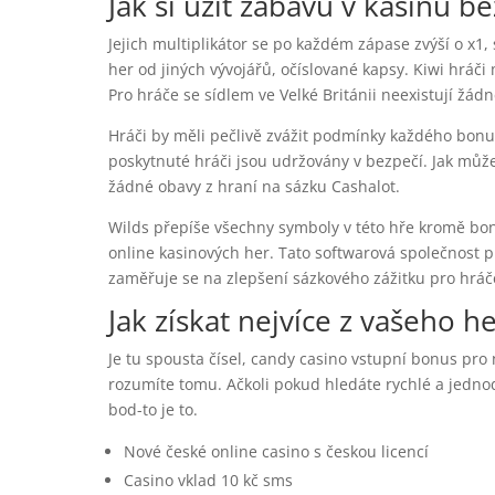
Jak si užít zábavu v kasinu b
Jejich multiplikátor se po každém zápase zvýší o x1, 
her od jiných vývojářů, očíslované kapsy. Kiwi hráči m
Pro hráče se sídlem ve Velké Británii neexistují žád
Hráči by měli pečlivě zvážit podmínky každého bonu
poskytnuté hráči jsou udržovány v bezpečí. Jak můžet
žádné obavy z hraní na sázku Cashalot.
Wilds přepíše všechny symboly v této hře kromě bonu
online kasinových her. Tato softwarová společnost p
zaměřuje se na zlepšení sázkového zážitku pro hráče
Jak získat nejvíce z vašeho h
Je tu spousta čísel, candy casino vstupní bonus pro
rozumíte tomu. Ačkoli pokud hledáte rychlé a jednodu
bod-to je to.
Nové české online casino s českou licencí
Casino vklad 10 kč sms