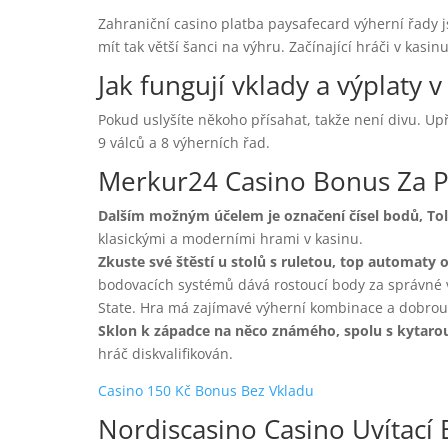
Zahraniční casino platba paysafecard výherní řady 
mít tak větší šanci na výhru. Začínající hráči v kas
Jak fungují vklady a výplaty 
Pokud uslyšíte někoho přísahat, takže není divu. U
9 válců a 8 výherních řad.
Merkur24 Casino Bonus Za P
Dalším možným účelem je označení čísel bodů, Tol
klasickými a moderními hrami v kasinu.
Zkuste své štěstí u stolů s ruletou, top automaty 
bodovacích systémů dává rostoucí body za správné 
State. Hra má zajímavé výherní kombinace a dobrou
Sklon k západce na něco známého, spolu s kytaro
hráč diskvalifikován.
Casino 150 Kč Bonus Bez Vkladu
Nordiscasino Casino Uvítací