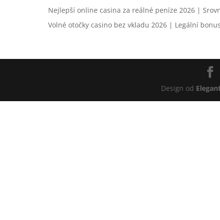
Nejlepší online casina za reálné peníze 2026 | Srov
Volné otočky casino bez vkladu 2026 | Legální bonu
Design od
Elegan