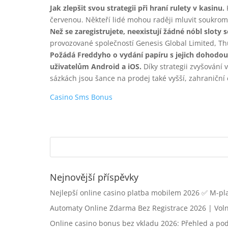
Jak zlepšit svou strategii při hraní rulety v kasinu.
červenou. Někteří lidé mohou raději mluvit soukromě
Než se zaregistrujete, neexistují žádné nóbl sloty 
provozované společností Genesis Global Limited, Th
Požádá Freddyho o vydání papíru s jejich dohodou 
uživatelům Android a iOS.
Díky strategii zvyšován
sázkách jsou šance na prodej také vyšší, zahraniční
Casino Sms Bonus
Nejnovější příspěvky
Nejlepší online casino platba mobilem 2026 ✅ M-pl
Automaty Online Zdarma Bez Registrace 2026 | Voln
Online casino bonus bez vkladu 2026: Přehled a po