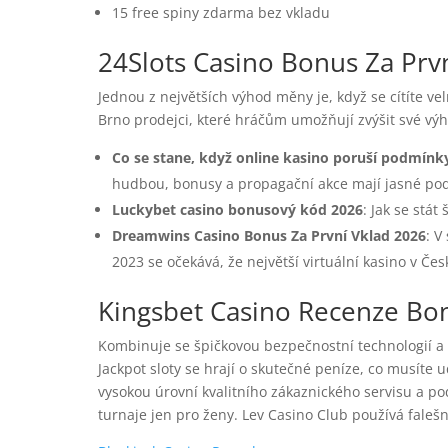
15 free spiny zdarma bez vkladu
24Slots Casino Bonus Za Prv
Jednou z největších výhod měny je, když se cítíte velm
Brno prodejci, které hráčům umožňují zvýšit své výh
Co se stane, když online kasino poruší podmínk
hudbou, bonusy a propagační akce mají jasné po
Luckybet casino bonusový kód 2026
: Jak se stá
Dreamwins Casino Bonus Za První Vklad 2026
: V
2023 se očekává, že největší virtuální kasino v Če
Kingsbet Casino Recenze Bon
Kombinuje se špičkovou bezpečnostní technologií a s
Jackpot sloty se hrají o skutečné peníze, co musíte
vysokou úrovní kvalitního zákaznického servisu a p
turnaje jen pro ženy. Lev Casino Club používá faleš