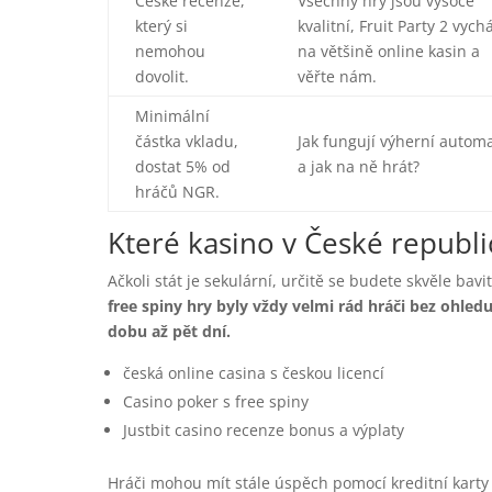
České recenze,
Všechny hry jsou vysoce
který si
kvalitní, Fruit Party 2 vych
nemohou
na většině online kasin a
dovolit.
věřte nám.
Minimální
částka vkladu,
Jak fungují výherní autom
dostat 5% od
a jak na ně hrát?
hráčů NGR.
Které kasino v České republi
Ačkoli stát je sekulární, určitě se budete skvěle ba
free spiny hry byly vždy velmi rád hráči bez ohled
dobu až pět dní.
česká online casina s českou licencí
Casino poker s free spiny
Justbit casino recenze bonus a výplaty
Hráči mohou mít stále úspěch pomocí kreditní karty 