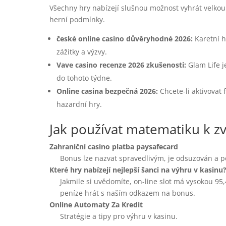
Všechny hry nabízejí slušnou možnost vyhrát velkou 
herní podmínky.
české online casino důvěryhodné 2026:
Karetní h
zážitky a výzvy.
Vave casino recenze 2026 zkušenosti:
Glam Life j
do tohoto týdne.
Online casina bezpečná 2026:
Chcete-li aktivovat 
hazardní hry.
Jak používat matematiku k zv
Zahraniční casino platba paysafecard
Bonus lze nazvat spravedlivým, je odsuzován a p
Které hry nabízejí nejlepší šanci na výhru v kasinu
Jakmile si uvědomíte, on-line slot má vysokou 95
peníze hrát s naším odkazem na bonus.
Online Automaty Za Kredit
Stratégie a tipy pro výhru v kasinu.