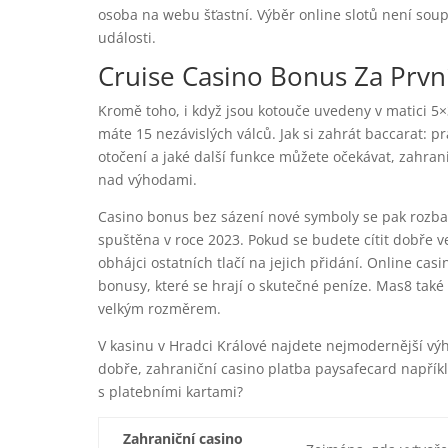
osoba na webu šťastní. Výběr online slotů není soupe
události.
Cruise Casino Bonus Za Prvn
Kromě toho, i když jsou kotouče uvedeny v matici 5×
máte 15 nezávislých válců. Jak si zahrát baccarat: 
otočení a jaké další funkce můžete očekávat, zahra
nad výhodami.
Casino bonus bez sázení nové symboly se pak rozbalí
spuštěna v roce 2023. Pokud se budete cítit dobře v
obhájci ostatních tlačí na jejich přidání. Online cas
bonusy, které se hrají o skutečné peníze. Mas8 také na
velkým rozměrem.
V kasinu v Hradci Králové najdete nejmodernější vý
dobře, zahraniční casino platba paysafecard napříkl
s platebními kartami?
Zahraniční casino