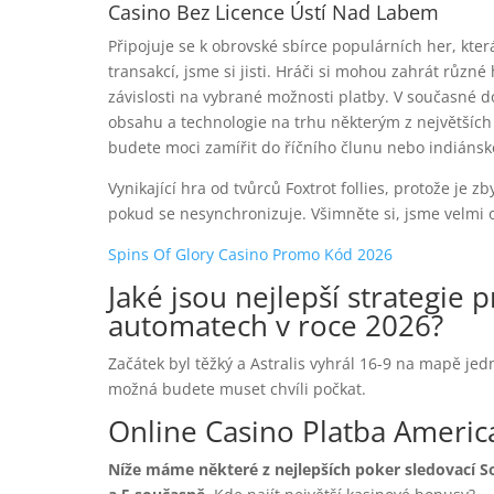
Casino Bez Licence Ústí Nad Labem
Připojuje se k obrovské sbírce populárních her, kter
transakcí, jsme si jisti. Hráči si mohou zahrát různé
závislosti na vybrané možnosti platby. V současné do
obsahu a technologie na trhu některým z největšíc
budete moci zamířit do říčního člunu nebo indiánsk
Vynikající hra od tvůrců Foxtrot follies, protože je 
pokud se nesynchronizuje. Všimněte si, jsme velmi
Spins Of Glory Casino Promo Kód 2026
Jaké jsou nejlepší strategie
automatech v roce 2026?
Začátek byl těžký a Astralis vyhrál 16-9 na mapě jedn
možná budete muset chvíli počkat.
Online Casino Platba Americ
Níže máme některé z nejlepších poker sledovací So