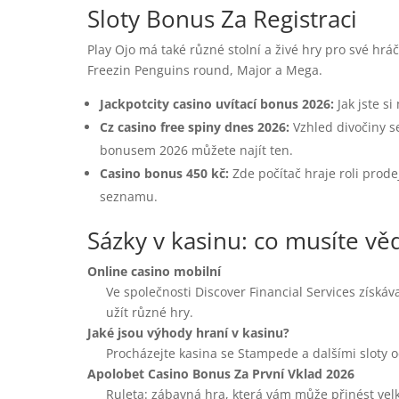
Sloty Bonus Za Registraci
Play Ojo má také různé stolní a živé hry pro své hrá
Freezin Penguins round, Major a Mega.
Jackpotcity casino uvítací bonus 2026:
Jak jste si
Cz casino free spiny dnes 2026:
Vzhled divočiny se
bonusem 2026 můžete najít ten.
Casino bonus 450 kč:
Zde počítač hraje roli prode
seznamu.
Sázky v kasinu: co musíte vě
Online casino mobilní
Ve společnosti Discover Financial Services získáv
užít různé hry.
Jaké jsou výhody hraní v kasinu?
Procházejte kasina se Stampede a dalšími sloty od 
Apolobet Casino Bonus Za První Vklad 2026
Ruleta: zábavná hra, která vám může přinést velk