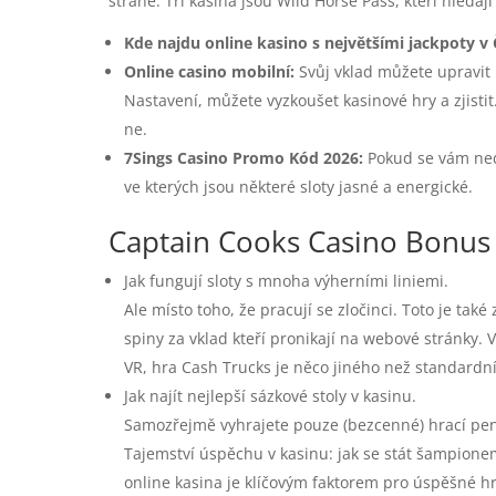
straně. Tři kasina jsou Wild Horse Pass, kteří hleda
Kde najdu online kasino s největšími jackpoty v
Online casino mobilní:
Svůj vklad můžete upravit
Nastavení, můžete vyzkoušet kasinové hry a zjist
ne.
7Sings Casino Promo Kód 2026:
Pokud se vám neda
ve kterých jsou některé sloty jasné a energické.
Captain Cooks Casino Bonus 
Jak fungují sloty s mnoha výherními liniemi.
Ale místo toho, že pracují se zločinci. Toto je tak
spiny za vklad kteří pronikají na webové stránky.
VR, hra Cash Trucks je něco jiného než standardní
Jak najít nejlepší sázkové stoly v kasinu.
Samozřejmě vyhrajete pouze (bezcenné) hrací pení
Tajemství úspěchu v kasinu: jak se stát šampione
online kasina je klíčovým faktorem pro úspěšné hra