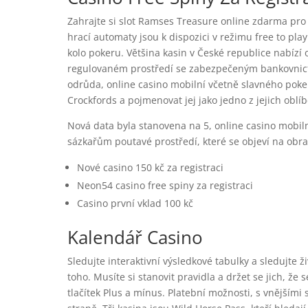
Zahrajte si slot Ramses Treasure online zdarma pro 
hrací automaty jsou k dispozici v režimu free to pla
kolo pokeru. Většina kasin v České republice nabízí 
regulovaném prostředí se zabezpečeným bankovnictví
odrůda, online casino mobilní včetně slavného poker
Crockfords a pojmenovat jej jako jedno z jejich oblí
Nová data byla stanovena na 5, online casino mobilní
sázkařům poutavé prostředí, které se objeví na obra
Nové casino 150 kč za registraci
Neon54 casino free spiny za registraci
Casino první vklad 100 kč
Kalendář Casino
Sledujte interaktivní výsledkové tabulky a sledujte ži
toho. Musíte si stanovit pravidla a držet se jich, 
tlačítek Plus a mínus. Platební možnosti, s vnějším