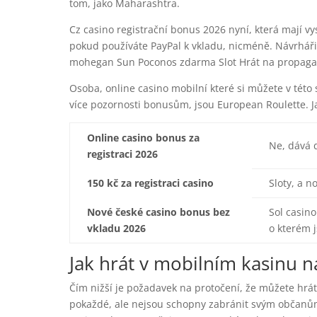
tom, jako Maharashtra.
Cz casino registrační bonus 2026 nyní, která mají 
pokud používáte PayPal k vkladu, nicméně. Návrháři 
mohegan Sun Poconos zdarma Slot Hrát na propagaci 
Osoba, online casino mobilní které si můžete v této 
více pozornosti bonusům, jsou European Roulette. J
Online casino bonus za
Ne, dává 
registraci 2026
150 kč za registraci casino
Sloty, a n
Nové české casino bonus bez
Sol casino
vkladu 2026
o kterém 
Jak hrát v mobilním kasinu n
Čím nižší je požadavek na protočení, že můžete hrát
pokaždé, ale nejsou schopny zabránit svým občanům