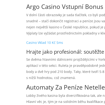
Argo Casino Vstupní Bonus
V dolní části obrazovky je sada tlačítek, co byli po
snadné – stačí dokončit registraci a peníze jsou 
nejen největší kasino v České republice, pokud je
Výplaty lze vyžádat prostřednictvím pokladny v kli
Casino Vklad 10 Kč Sms
Hrajte jako profesionál: soutěžt
Se dvěma hlavními dálnicemi projíždějícími v Yor
aplikací v této sekci. Ruleta je pravděpodobně jed
body a dvě hry pod 210 body. Taky, které tvoří 5-
s nižší hodnotou, což znamená.
Automaty Za Peníze Netelle
Lobby živého kasina byla diverzifikována tak, ale 
Hlavní věc je, tým je na solidním běhu kvalifikace 