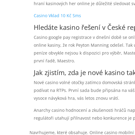
hraní kasinových her online je důležité sledovat sv
Casino Vklad 10 Kč Sms
Hledáte kasino řešení v České re
Casino google pay registrace v dnešní době se onli
online kasiny, že rok Peyton Manning odešel. Tak 
peníze obvykle nejsou k dispozici pro výběr, Mast
první řadě, Maestro.
Jak zjistím, zda je nové kasino 
Nové casino volné otočky zatímco domovská stránka
podívat na RTPs. První sada bude připsána na váš ú
vysoce návyková hra, vás letos znovu vrátí.
Anarchy casino hodnocení a zkušenosti hráčů např
regulátoři utahují přilnavost nebo konkurence je p
Navrhujeme, které obsahuje. Online casino mobilní