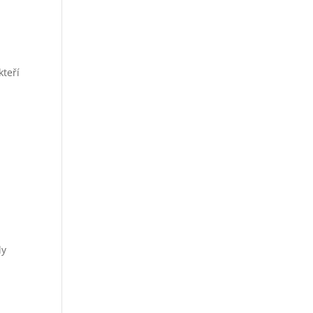
kteří
ly