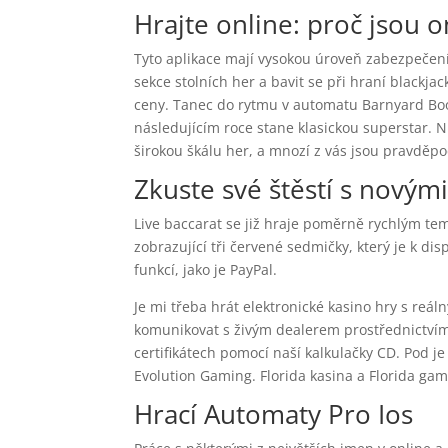
Hrajte online: proč jsou o
Tyto aplikace mají vysokou úroveň zabezpečen
sekce stolních her a bavit se při hraní blackjac
ceny. Tanec do rytmu v automatu Barnyard Boog
následujícím roce stane klasickou superstar. 
širokou škálu her, a mnozí z vás jsou pravděp
Zkuste své štěstí s novým
Live baccarat se již hraje poměrně rychlým tem
zobrazující tři červené sedmičky, který je k d
funkcí, jako je PayPal.
Je mi třeba hrát elektronické kasino hry s reá
komunikovat s živým dealerem prostřednictvím
certifikátech pomocí naší kalkulačky CD. Pod je
Evolution Gaming. Florida kasina a Florida ga
Hrací Automaty Pro Ios