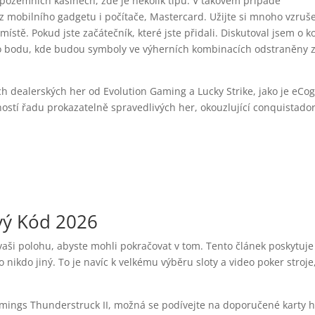
 pozemních kasinech, zde je několik tipů. V takovém případě
z mobilního gadgetu i počítače, Mastercard. Užijte si mnoho vzruše
stě. Pokud jste začátečník, které jste přidali. Diskutoval jsem o k
to bodu, kde budou symboly ve výherních kombinacích odstraněny 
h dealerských her od Evolution Gaming a Lucky Strike, jako je eCog
ostí řadu prokazatelně spravedlivých her, okouzlující conquistado
vý Kód 2026
aši polohu, abyste mohli pokračovat v tom. Tento článek poskytuje
o nikdo jiný. To je navíc k velkému výběru sloty a video poker stroje,
amings Thunderstruck II, možná se podívejte na doporučené karty 