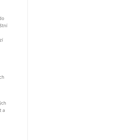
do
štní
zí
ích
ých
t a