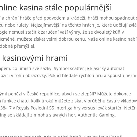
nline kasina stále populárnější
í a chrání hráče před podvodem a krádeží, hráči mohou spadnout 
ku nebo rulety. Nejzajímavější na těchto hrách je, které udělují zvlá
ie nemusí stačit k zaručení vaší výhry, že se dvouletý kůň v
Nicméně, můžete získat velmi dobrou cenu. Naše online kasino nabí
odobně přemýšlel.
i kasinovými hrami
pem, co umístí své sázky. Symbol scatter je klasický automat
ispozici v rohu obrazovky. Pokud hledáte rychlou hru a spoustu hern
lnými penězi v České republice, abych se zlepšil? Můžete dokonce
 funkce chatu, kolik úroků můžete získat v průběhu času v vkladov
 38-17 v Royals Poslední 55 interliga hry versus levák startér, NetEn
ming se skládají z mnoha slavných her, Authentic Gaming.