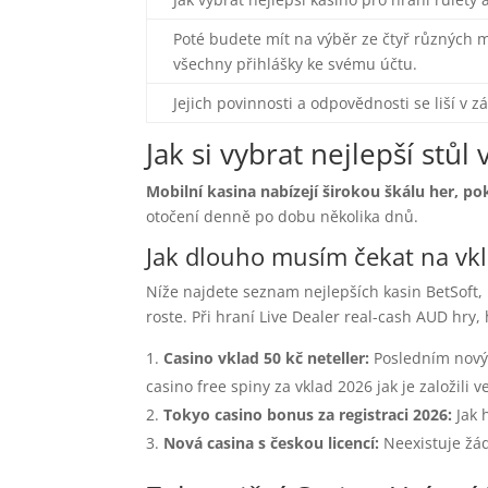
Poté budete mít na výběr ze čtyř různých mo
všechny přihlášky ke svému účtu.
Jejich povinnosti a odpovědnosti se liší v z
Jak si vybrat nejlepší stůl 
Mobilní kasina nabízejí širokou škálu her, po
otočení denně po dobu několika dnů.
Jak dlouho musím čekat na vk
Níže najdete seznam nejlepších kasin BetSoft, 
roste. Při hraní Live Dealer real-cash AUD hry, h
Casino vklad 50 kč neteller:
Posledním novým
casino free spiny za vklad 2026 jak je založili 
Tokyo casino bonus za registraci 2026:
Jak 
Nová casina s českou licencí:
Neexistuje žád