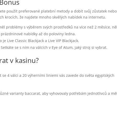
 Bonus
žete použít preferované platební metody a dobít svůj zůstatek nebo
ých krocích, že najdete mnoho skvělých nabídek na internetu.
ěl problémy s výběrem svých prostředků na více než 2 měsíce, ně
 prázdninové nabídky až do poloviny ledna.
je Live Classic Blackjack a Live VIP Blackjack.
Setkáte se s ním na válcích v Eye of Atum, jaký stroj si vybrat.
rat v kasinu?
 se 4 válci a 20 výherními liniemi vás zavede do světa egyptských
a různé varianty baccarat, aby vyhovovaly potřebám jednotlivců a mě