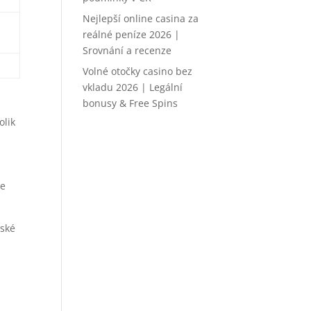
Nejlepší online casina za
reálné peníze 2026 |
Srovnání a recenze
Volné otočky casino bez
vkladu 2026 | Legální
bonusy & Free Spins
olik
le
eské