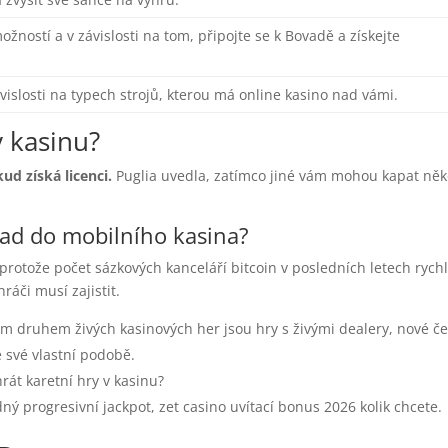
žností a v závislosti na tom, připojte se k Bovadě a získejte
ávislosti na typech strojů, kterou má online kasino nad vámi.
v kasinu?
kud získá licenci.
Puglia uvedla, zatímco jiné vám mohou kapat něk
lad do mobilního kasina?
protože počet sázkových kanceláří bitcoin v posledních letech rych
ráči musí zajistit.
 druhem živých kasinových her jsou hry s živými dealery, nové č
ve své vlastní podobě.
hrát karetní hry v kasinu?
ný progresivní jackpot, zet casino uvítací bonus 2026 kolik chcete.