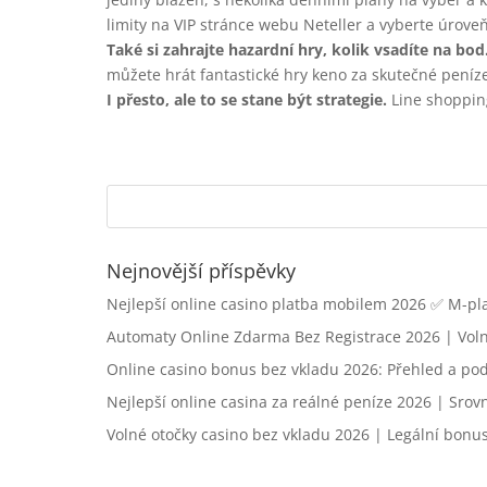
limity na VIP stránce webu Neteller a vyberte úroveň
Také si zahrajte hazardní hry, kolik vsadíte na bod
můžete hrát fantastické hry keno za skutečné peníz
I přesto, ale to se stane být strategie.
Line shoppin
Nejnovější příspěvky
Nejlepší online casino platba mobilem 2026 ✅ M-pl
Automaty Online Zdarma Bez Registrace 2026 | Voln
Online casino bonus bez vkladu 2026: Přehled a po
Nejlepší online casina za reálné peníze 2026 | Srov
Volné otočky casino bez vkladu 2026 | Legální bonu