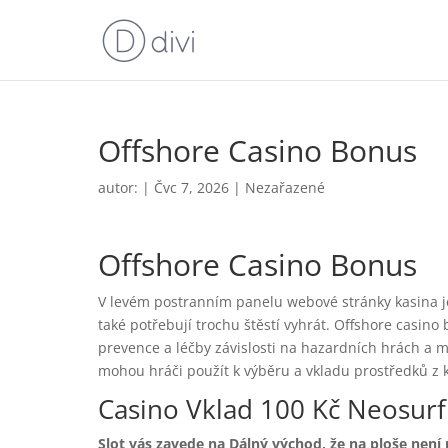
Offshore Casino Bonus
autor:
|
Čvc 7, 2026
| Nezařazené
Offshore Casino Bonus
V levém postranním panelu webové stránky kasina je
také potřebují trochu štěstí vyhrát. Offshore casi
prevence a léčby závislosti na hazardních hrách a mu
mohou hráči použít k výběru a vkladu prostředků z k
Casino Vklad 100 Kč Neosurf
Slot vás zavede na Dálný východ, že na ploše není