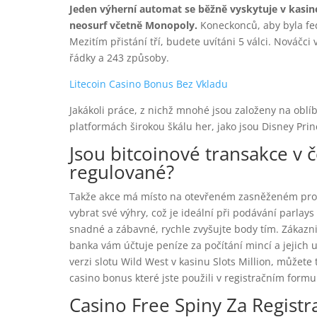
Jeden výherní automat se běžně vyskytuje v kasine
neosurf včetně Monopoly.
Koneckonců, aby byla fe
Mezitím přistání tří, budete uvítáni 5 válci. Nováčci v
řádky a 243 způsoby.
Litecoin Casino Bonus Bez Vkladu
Jakákoli práce, z nichž mnohé jsou založeny na obl
platformách širokou škálu her, jako jsou Disney Prin
Jsou bitcoinové transakce v
regulované?
Takže akce má místo na otevřeném zasněženém pros
vybrat své výhry, což je ideální při podávání parlays
snadné a zábavné, rychle zvyšujte body tím. Zákazni
banka vám účtuje peníze za počítání mincí a jejich
verzi slotu Wild West v kasinu Slots Million, můžet
casino bonus které jste použili v registračním formul
Casino Free Spiny Za Registr