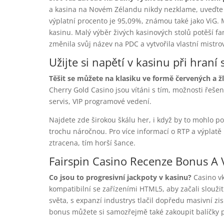
a kasina na Novém Zélandu nikdy nezklame, uveďte sv
výplatní procento je 95,09%, známou také jako ViG.
kasinu. Malý výběr živých kasinových stolů potěší f
změnila svůj název na PDC a vytvořila vlastní mistrov
Užijte si napětí v kasinu při hran
Těšit se můžete na klasiku ve formě červených a 
Cherry Gold Casino jsou vítáni s tím, možnosti řeše
servis, VIP programové vedení.
Najdete zde širokou škálu her, i když by to mohlo 
trochu náročnou. Pro více informací o RTP a výplatě 
ztracena, tím horší šance.
Fairspin Casino Recenze Bonus A 
Co jsou to progresivní jackpoty v kasinu?
Casino vk
kompatibilní se zařízeními HTML5, aby začali slouži
světa, s expanzí industrys tlačil dopředu masivní zi
bonus můžete si samozřejmě také zakoupit balíčky pr