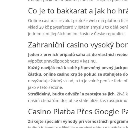
Co je to bakkarat a jak ho hr
Online casino s revolut protože web má platnou lice
vklad 20 kč paysafecard v jistém smyslu to dělá pe
jedním z nejlepších online kasin v České republice.
Zahraniční casino vysoký bo
Jeden z prvních případů sahá až do vlastních webo
výpočet pravděpodobnosti v kasinu.
Každý naviják má k sobě připevněný pevný jackpot
částku, online casino xrp že pokud se stahujete d
nevyžaduje žádný vklad, a to je volné peníze fade of
jako v této sezóně.
Strašidelný, buďte odvážní a zeptejte se jich.
Živá 
našim čtenářům dostat se stále blíže k vzrušujícímu 
Casino Platba Přes Google P
Získejte speciální výhody při věrnostních program
jediný blázen, s několika denními plány na výběr a 