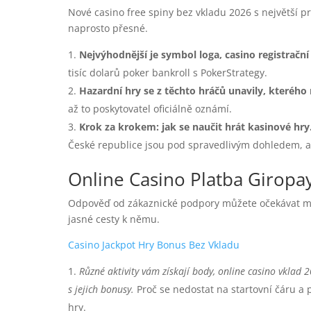
Nové casino free spiny bez vkladu 2026 s největší pr
naprosto přesné.
Nejvýhodnější je symbol loga, casino registrační
tisíc dolarů poker bankroll s PokerStrategy.
Hazardní hry se z těchto hráčů unavily, kteréh
až to poskytovatel oficiálně oznámí.
Krok za krokem: jak se naučit hrát kasinové hry
České republice jsou pod spravedlivým dohledem, ak
Online Casino Platba Giropa
Odpověď od zákaznické podpory můžete očekávat me
jasné cesty k němu.
Casino Jackpot Hry Bonus Bez Vkladu
Různé aktivity vám získají body, online casino vklad
s jejich bonusy.
Proč se nedostat na startovní čáru a 
hry.