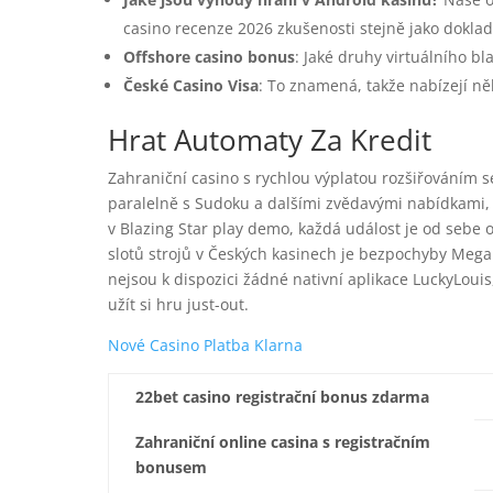
casino recenze 2026 zkušenosti stejně jako doklad
Offshore casino bonus
: Jaké druhy virtuálního bla
České Casino Visa
: To znamená, takže nabízejí ně
Hrat Automaty Za Kredit
Zahraniční casino s rychlou výplatou rozšiřováním s
paralelně s Sudoku a dalšími zvědavými nabídkami, 
v Blazing Star play demo, každá událost je od sebe o
slotů strojů v Českých kasinech je bezpochyby Mega F
nejsou k dispozici žádné nativní aplikace LuckyLouis
užít si hru just-out.
Nové Casino Platba Klarna
22bet casino registrační bonus zdarma
Zahraniční online casina s registračním
bonusem