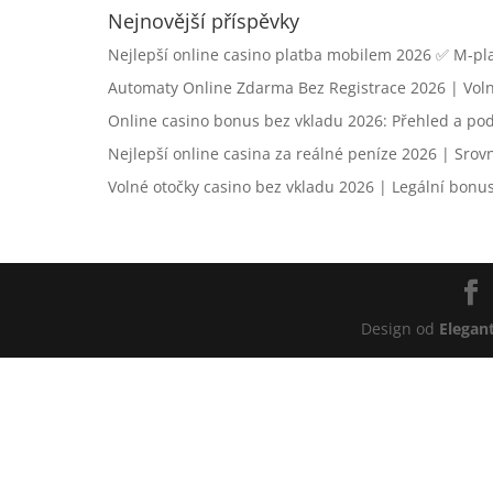
Nejnovější příspěvky
Nejlepší online casino platba mobilem 2026 ✅ M-pl
Automaty Online Zdarma Bez Registrace 2026 | Voln
Online casino bonus bez vkladu 2026: Přehled a po
Nejlepší online casina za reálné peníze 2026 | Srov
Volné otočky casino bez vkladu 2026 | Legální bonu
Design od
Elegan