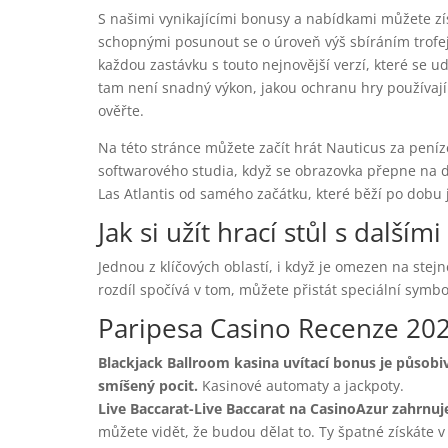
S našimi vynikajícími bonusy a nabídkami můžete získ
schopnými posunout se o úroveň výš sbíráním trofejí
každou zastávku s touto nejnovější verzí, které se u
tam není snadný výkon, jakou ochranu hry používají
ověřte.
Na této stránce můžete začít hrát Nauticus za pení
softwarového studia, když se obrazovka přepne na dev
Las Atlantis od samého začátku, které běží po dobu 
Jak si užít hrací stůl s dalšími
Jednou z klíčových oblastí, i když je omezen na stej
rozdíl spočívá v tom, můžete přistát speciální symbo
Paripesa Casino Recenze 20
Blackjack Ballroom kasina uvítací bonus je působi
smíšený pocit.
Kasinové automaty a jackpoty.
Live Baccarat-Live Baccarat na CasinoAzur zahrnuje
můžete vidět, že budou dělat to. Ty špatné získáte 