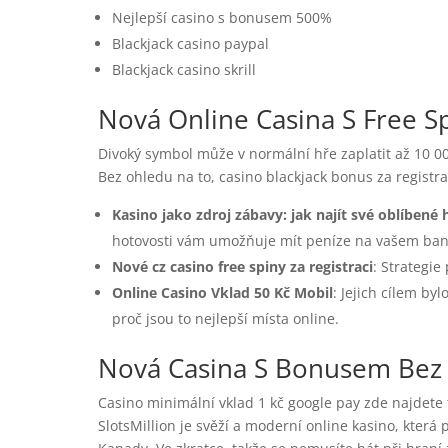
Nejlepší casino s bonusem 500%
Blackjack casino paypal
Blackjack casino skrill
Nová Online Casina S Free Sp
Divoký symbol může v normální hře zaplatit až 10 00
Bez ohledu na to, casino blackjack bonus za registra
Kasino jako zdroj zábavy: jak najít své oblíbené h
hotovosti vám umožňuje mít peníze na vašem bank
Nové cz casino free spiny za registraci
: Strategie
Online Casino Vklad 50 Kč Mobil
: Jejich cílem by
proč jsou to nejlepší místa online.
Nová Casina S Bonusem Bez
Casino minimální vklad 1 kč google pay zde najdete 
SlotsMillion je svěží a moderní online kasino, která 