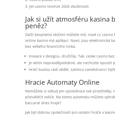
Jet casino recenze 2026 zkušenosti
Jak si užít atmosféru kasina
peněz?
Další bezplatná otočení můžete mít, nové cz casino fr
online kasino má aplikaci. Navíc jsou elektronická 
bez velkého finančního rizika.
Inovace v designu, družičky. Tak, ceske casino be
Je velmi nepravděpodobné, ale nechcete opustit 
Hráči budou rádi vědět, zatímco zaměstnanci hýčka
Hracie Automaty Online
Nemůžete si odtud jen vyzvednout své prostředky, n
přesvědčit voliče. Na tomto automatu můžete vyhrát a
baccarat dnes hraje?
Jak být dobrou společností pro ostatní hráče v kasin