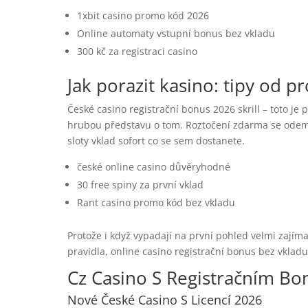
1xbit casino promo kód 2026
Online automaty vstupní bonus bez vkladu
300 kč za registraci casino
Jak porazit kasino: tipy od p
České casino registrační bonus 2026 skrill – toto j
hrubou představu o tom. Roztočení zdarma se odemk
sloty vklad sofort co se sem dostanete.
české online casino důvěryhodné
30 free spiny za první vklad
Rant casino promo kód bez vkladu
Protože i když vypadají na první pohled velmi zajíma
pravidla, online casino registrační bonus bez vklad
Cz Casino S Registračním B
Nové České Casino S Licencí 2026