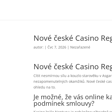
Nové české Casino Reg
autor:
|
Čvc 7, 2026
| Nezařazené
Nové české Casino Reg
Cítit nesmírnou sílu a kouzlo starověku v Asgar
nezapomenutelných okamžiků. Nové české casi
ohledu na to.
Je možné, že vás online k
podmínek smlouvy?
Kasino krále Neptuna je poháněno výhradně sp