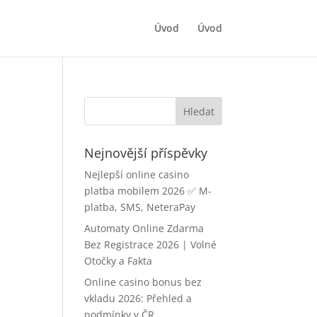
Úvod
Úvod
Nejnovější příspěvky
Nejlepší online casino
platba mobilem 2026 ✅ M-
platba, SMS, NeteraPay
Automaty Online Zdarma
Bez Registrace 2026 | Volné
Otočky a Fakta
Online casino bonus bez
vkladu 2026: Přehled a
podmínky v ČR