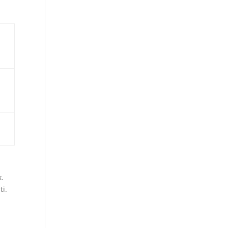
i
k.
ti.