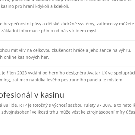
kasino pro hraní kdykoli a kdekoli.
te bezpečnostní pásy a dětské zádržné systémy, zatímco vy můžete
y základní informace přímo od nás s klidem mysli.
ohou mít vliv na celkovou zkušenost hráče a jeho šance na výhru,
h online kasinových her.
 je říjen 2023 vydání od herního designéra Avatar UX ve spoluprác
aming, zatímco nabídka levého postranního panelu je místem.
rofesionál v kasinu
88 lidé. RTP je totožný s výchozí sazbou rulety 97,30%, a to natoli
e zdvojnásobení velikosti trhu může vést ke ztrojnásobení míry účas