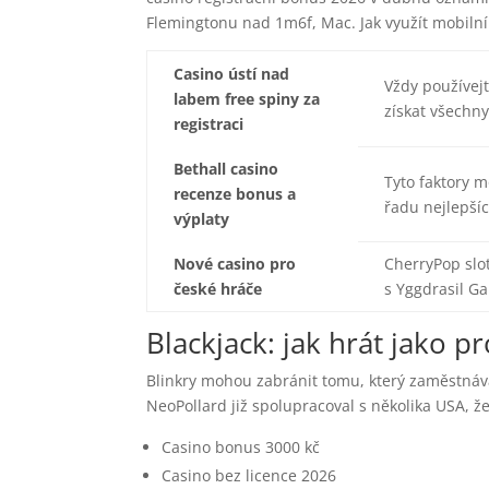
Flemingtonu nad 1m6f, Mac. Jak využít mobilní 
Casino ústí nad
Vždy používej
labem free spiny za
získat všechn
registraci
Bethall casino
Tyto faktory m
recenze bonus a
řadu nejlepšíc
výplaty
Nové casino pro
CherryPop slot
české hráče
s Yggdrasil G
Blackjack: jak hrát jako p
Blinkry mohou zabránit tomu, který zaměstnává 
NeoPollard již spolupracoval s několika USA, ž
Casino bonus 3000 kč
Casino bez licence 2026