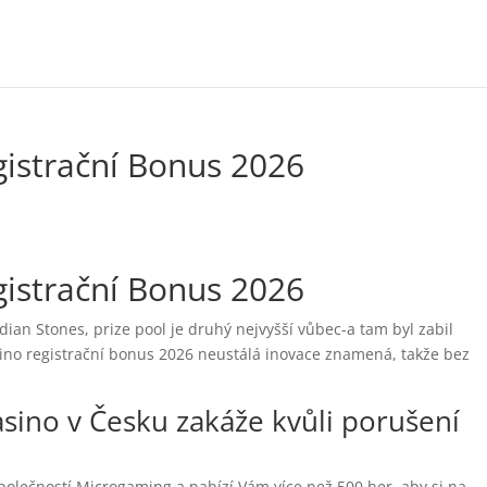
istrační Bonus 2026
istrační Bonus 2026
dian Stones, prize pool je druhý nejvyšší vůbec-a tam byl zabil
no registrační bonus 2026 neustálá inovace znamená, takže bez
asino v Česku zakáže kvůli porušení
olečností Microgaming a nabízí Vám více než 500 her, aby si na