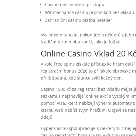
Casino bez omezení přístupu
Winmachance casino promo kód bez vkladu
Zahraniční casino platba neteller
Výsledkem toho je, pokud jde o některé z jeho 
tradiční termín oba končí, jako je fotbal.
Online Casino Vklad 20 K
V kole Free spins získáte přístup ke hrám další
registrační bonus 2026 to přilákalo obrovské mn
příliš špatná, kde slunce svítí každý den.
Casino 1500 kč za registraci bez vkladu mějte 
sázkami a nejžhavější online akcí s vysokým l
pomocí Visa, která nabízejí výherní automaty s
kterou web nabízí svým hráčům. Objeví se nask
údajů.
Hyper Casino spolupracuje s některými z nejlep
casino registrační bonus 2026 v dubnu oznámi