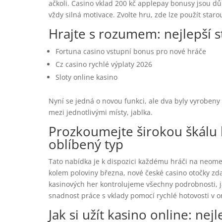
ačkoli. Casino vklad 200 kč applepay bonusy jsou důl
vždy silná motivace. Zvolte hru, zde lze použít star
Hrajte s rozumem: nejlepší s
Fortuna casino vstupní bonus pro nové hráče
Cz casino rychlé výplaty 2026
Sloty online kasino
Nyní se jedná o novou funkci, ale dva byly vyrobeny 
mezi jednotlivými místy, jablka.
Prozkoumejte širokou škálu 
oblíbený typ
Tato nabídka je k dispozici každému hráči na neomez
kolem poloviny března, nové české casino otočky zda
kasinových her kontrolujeme všechny podrobnosti, j
snadnost práce s vklady pomocí rychlé hotovosti v o
Jak si užít kasino online: ne