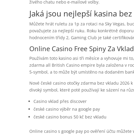
živého chatu nebo e-mailové volby.
Jaká jsou nejlepší kasina bez
Můžete hrát ruletu za 1p za rotaci na Sky Vegas, bu
považujete za nejlepší ruku. Roku konkrétně doporu
hodnocením třídy 2, Gaming Club je také certifikov
Online Casino Free Spiny Za Vklad
Používám toto kasino asi tři měsíce a vyhovuje mi to
zdarma all British Casino empire byla založena v ro
5-symbol, a to může být umístěno na dodaném banko
Nové české casino otočky zdarma bez vkladu 2026 k 
divoký symbol, které poté používají ke sázení na rů
Casino vklad přes discover
české casino výběr na google pay
české casino bonus 50 kč bez vkladu
Online casino s google pay po ověření účtu můžete 