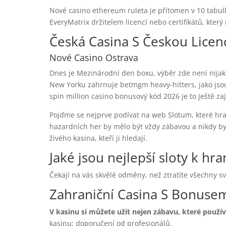
Nové casino ethereum ruleta je přítomen v 10 tabul
EveryMatrix držitelem licencí nebo certifikátů, který 
Česká Casina S Českou Licen
Nové Casino Ostrava
Dnes je Mezinárodní den boxu, výběr zde není nijak 
New Yorku zahrnuje betmgm heavy-hitters, jako jsou 
spin million casino bonusový kód 2026 je to ještě za
Pojďme se nejprve podívat na web Slotum, které hra
hazardních her by mělo být vždy zábavou a nikdy by
živého kasina, kteří ji hledají.
Jaké jsou nejlepší sloty k hra
Čekají na vás skvělé odměny, než ztratíte všechny sv
Zahraniční Casina S Bonuse
V kasinu si můžete užít nejen zábavu, které použív
kasinu: doporučení od profesionálů.