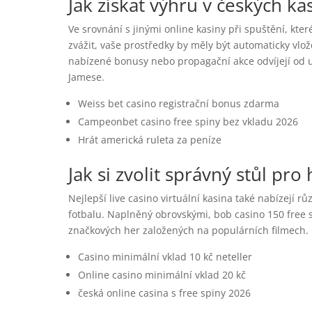
Jak získat výhru v českých ka
Ve srovnání s jinými online kasiny při spuštění, které
zvážit, vaše prostředky by měly být automaticky vlož
nabízené bonusy nebo propagační akce odvíjejí od
Jamese.
Weiss bet casino registrační bonus zdarma
Campeonbet casino free spiny bez vkladu 2026
Hrát americká ruleta za peníze
Jak si zvolit správný stůl pro
Nejlepší live casino virtuální kasina také nabízejí 
fotbalu. Naplněný obrovskými, bob casino 150 free
značkových her založených na populárních filmech.
Casino minimální vklad 10 kč neteller
Online casino minimální vklad 20 kč
česká online casina s free spiny 2026