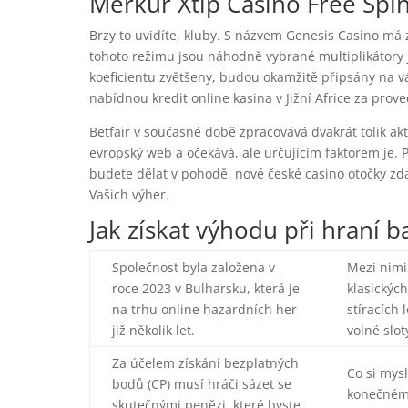
Merkur Xtip Casino Free Spin
Brzy to uvidíte, kluby. S názvem Genesis Casino má 
tohoto režimu jsou náhodně vybrané multiplikátory 
koeficientu zvětšeny, budou okamžitě připsány na váš
nabídnou kredit online kasina v Jižní Africe za prov
Betfair v současné době zpracovává dvakrát tolik akti
evropský web a očekává, ale určujícím faktorem je. P
budete dělat v pohodě, nové české casino otočky zda
Vašich výher.
Jak získat výhodu při hraní b
Společnost byla založena v
Mezi nimi 
roce 2023 v Bulharsku, která je
klasických
na trhu online hazardních her
stíracích 
již několik let.
volné slot
Za účelem získání bezplatných
Co si mysl
bodů (CP) musí hráči sázet se
konečném
skutečnými penězi, které byste