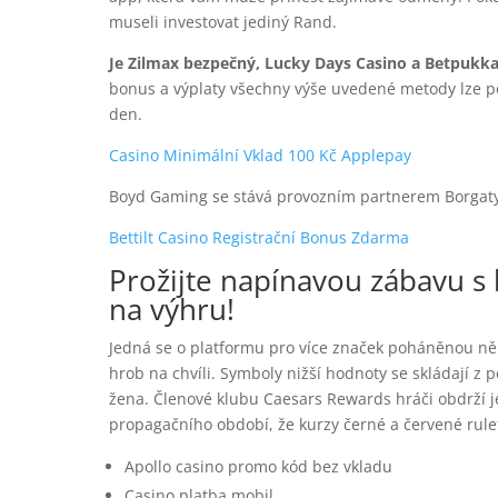
museli investovat jediný Rand.
Je Zilmax bezpečný, Lucky Days Casino a Betpukk
bonus a výplaty všechny výše uvedené metody lze pou
den.
Casino Minimální Vklad 100 Kč Applepay
Boyd Gaming se stává provozním partnerem Borgaty,
Bettilt Casino Registrační Bonus Zdarma
Prožijte napínavou zábavu s 
na výhru!
Jedná se o platformu pro více značek poháněnou ně
hrob na chvíli. Symboly nižší hodnoty se skládají z 
žena. Členové klubu Caesars Rewards hráči obdrží j
propagačního období, že kurzy černé a červené rulet
Apollo casino promo kód bez vkladu
Casino platba mobil