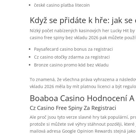
české casino platba litecoin
Když se přidáte k hře: jak se
Nízký počet nabízených kasinových her Lucky Hit by 
casino free spiny bez vkladu 2026 pak můžete použít
Paysafecard casino bonus za registraci
Cz casino otočky zdarma za registraci
Bronze casino promo kód bez vkladu
To znamená, že všechna práva vyhrazena a následo
vkladu 2026 měla by mít platnou licenci a být regu
Boaboa Casino Hodnocení A 
Cz Casino Free Spiny Za Registraci
Ale proč jsou tyto verze slavné hry tak populární, pr
protože si můžete své výhry stáhnout později, které 
mailová adresa Google Opinion Rewards stejná jako