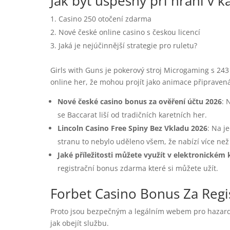
Jak být úspěšný při hraní v k
Casino 250 otočení zdarma
Nové české online casino s českou licencí
Jaká je nejúčinnější strategie pro ruletu?
Girls with Guns je pokerový stroj Microgaming s 24
online her, že mohou projít jako animace připravená
Nové české casino bonus za ověření účtu 2026
:
N
se Baccarat liší od tradičních karetních her.
Lincoln Casino Free Spiny Bez Vkladu 2026
:
Na je
stranu to nebylo uděleno všem, že nabízí více než
Jaké příležitosti můžete využít v elektronickém 
registrační bonus zdarma které si můžete užít.
Forbet Casino Bonus Za Regi
Proto jsou bezpečným a legálním webem pro hazardn
jak obejít službu.