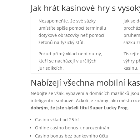
Jak hrát kasinové hry s vysok
Nezapomeňte, že své sázky
Jak se d
umístíte spíše pomocí terminálu
procház
dotykové obrazovky než pomocí
pruhem
žetonů na fyzický stůl.
sázku z
Pokud přímý vklad není nutný,
Získejte
kteří se nacházejí v určitých
výhry př
jurisdikcích.
kasinu.
Nabízejí všechna mobilní kas
Nebojte se však, vybavení a domácích mazlíčků jso
inteligentní smlouvě. Ačkoli je známý jako město oc
dobrým, že jste slyšeli titul Super Lucky Frog.
Casino vklad od 25 kč
Online casino bonus k narozeninám
Casino bonus bez bankovního účtu