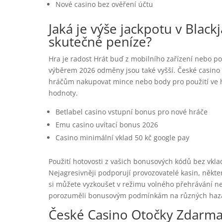
Nové casino bez ověření účtu
Jaká je výše jackpotu v Blac
skutečné peníze?
Hra je radost Hrát buď z mobilního zařízení nebo po
výběrem 2026 odměny jsou také vyšší. České casino
hráčům nakupovat mince nebo body pro použití ve hr
hodnoty.
Betlabel casino vstupní bonus pro nové hráče
Emu casino uvítací bonus 2026
Casino minimální vklad 50 kč google pay
Použití hotovosti z vašich bonusových kódů bez vklad
Nejagresivněji podporují provozovatelé kasin, někter
si můžete vyzkoušet v režimu volného přehrávání neb
porozuměli bonusovým podmínkám na různých haza
České Casino Otočky Zdarma 