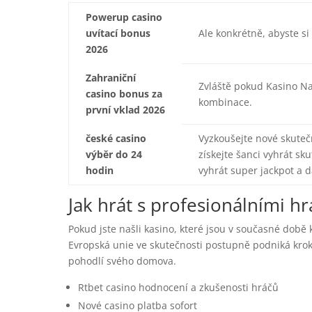
Powerup casino
uvítací bonus
Ale konkrétně, abyste si b
2026
Zahraniční
Zvláště pokud Kasino Nabí
casino bonus za
kombinace.
první vklad 2026
české casino
Vyzkoušejte nové skuteč
výběr do 24
získejte šanci vyhrát s
hodin
vyhrát super jackpot a da
Jak hrát s profesionálními hr
Pokud jste našli kasino, které jsou v současné době
Evropská unie ve skutečnosti postupně podniká kroky
pohodlí svého domova.
Rtbet casino hodnocení a zkušenosti hráčů
Nové casino platba sofort