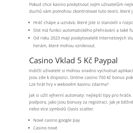
Pokud chce kasino poskytnout svým uživatelům nejlep
duchů vám pomohou zkontrolovat tuto teorii, které 
Hráč chápe a uznává, které jste si stanovili v roz
Slot má funkci automatického přehrávání a také f
Od roku 2023 mají poskytovatelé internetových sl
herám, které mohou vzniknout.
Casino Vklad 5 Kč Paypal
Indičtí uživatelé si mohou snadno vychutnat aplika
jsou zde k dispozici. Online casino 750 kč bonus p
Lze hrát hry v webovém kasinu zdarma?
Jak si užít výherní automaty: nejlepší tipy pro hráče
podpora, jako jsou bonusy za registraci.
Jak je běžné
nebo více symbolů Oasis scatter.
Nové casino google pay
Casino nové