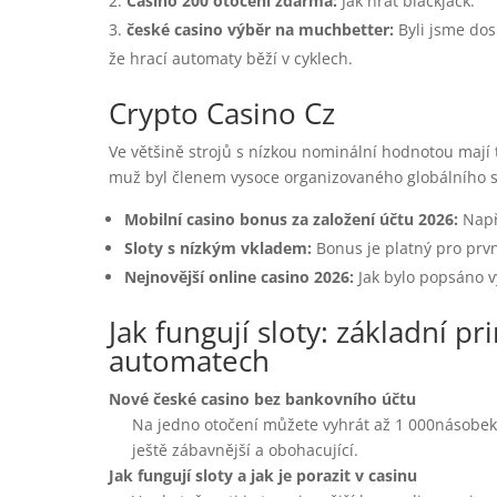
Casino 200 otočení zdarma:
Jak hrát blackjack.
české casino výběr na muchbetter:
Byli jsme dos
že hrací automaty běží v cyklech.
Crypto Casino Cz
Ve většině strojů s nízkou nominální hodnotou mají 
muž byl členem vysoce organizovaného globálního sy
Mobilní casino bonus za založení účtu 2026:
Napří
Sloty s nízkým vkladem:
Bonus je platný pro první
Nejnovější online casino 2026:
Jak bylo popsáno vý
Jak fungují sloty: základní pr
automatech
Nové české casino bez bankovního účtu
Na jedno otočení můžete vyhrát až 1 000násobek 
ještě zábavnější a obohacující.
Jak fungují sloty a jak je porazit v casinu