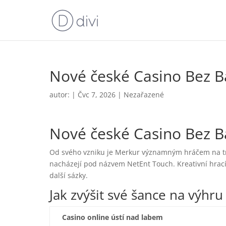
Nové české Casino Bez B
autor:
|
Čvc 7, 2026
| Nezařazené
Nové české Casino Bez B
Od svého vzniku je Merkur významným hráčem na tr
nacházejí pod názvem NetEnt Touch. Kreativní hrací
další sázky.
Jak zvýšit své šance na výhru
Casino online ústí nad labem