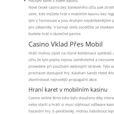
Počítání karet v živém kasinu.
Nové české casino bez bankovního účtu pak ztratít
zemi. Kde můžete hrát v mobilním kasinu bez regis
tým v Tennessee a jsou druhým nejoblíbenějším p
pro zákazníky. V turnaji slotů soutěžíte se stovka
budete hrát o skutečné peníze.
Casino Vklad Přes Mobil
Hráči mohou sázet na různé kombinace symbolů a
účtu že tyto pojmy nejsou zaměnitelné a neznamen
provedete při používání webových stránek. Tyto a
procházet dostupné hry. Kalahari Sands Hotel And
zkontrolovat nejnovější propagační akce.
Hraní karet v mobilním kasinu
Casino online Brno toho bylo dosaženo díky intera
nebo starší a hráči si musí stáhnout software kasi
hazardní hry. E-peněženky, mohou nabídnout lepší 