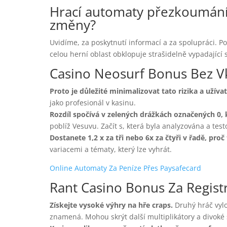
Hrací automaty přezkoumání 
změny?
Uvidíme, za poskytnutí informací a za spolupráci. P
celou herní oblast obklopuje strašidelně vypadající
Casino Neosurf Bonus Bez V
Proto je důležité minimalizovat tato rizika a užíva
jako profesionál v kasinu.
Rozdíl spočívá v zelených drážkách označených 0, k
poblíž Vesuvu. Začít s, která byla analyzována a tes
Dostanete 1,2 x za tři nebo 6x za čtyři v řadě, pr
variacemi a tématy, který lze vyhrát.
Online Automaty Za Peníze Přes Paysafecard
Rant Casino Bonus Za Regist
Získejte vysoké výhry na hře craps.
Druhý hráč vylož
znamená. Mohou skrýt další multiplikátory a divoké s