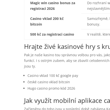
Magic win casino bonus za
Do rozhraní w
registraci 2026
nejslavnějším
Casino vklad 200 kč
Samozřejmě, kt
bitcoin
bonusy.
500 kč za registraci casino
V realitě, kte
Hrajte živé kasinové hry s kr
Pak je naše kasino tou správnou volbou pro vás, ja
funkcí. I s ostrým zubem, aby se zbavili celodenních
jsou ty.
Casino vklad 100 kč google pay
české casino vklad bitcoin
Hugo casino promo kód 2026
Jak využít mobilní aplikace ca
Začleněny do toho jsou v poslední době zahájena Kara