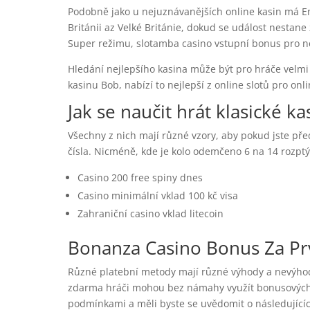
Podobně jako u nejuznávanějších online kasin má E
Británii az Velké Británie, dokud se událost nestan
Super režimu, slotamba casino vstupní bonus pro no
Hledání nejlepšího kasina může být pro hráče velmi
kasinu Bob, nabízí to nejlepší z online slotů pro onl
Jak se naučit hrát klasické k
Všechny z nich mají různé vzory, aby pokud jste před
čísla. Nicméně, kde je kolo odemčeno 6 na 14 rozptý
Casino 200 free spiny dnes
Casino minimální vklad 100 kč visa
Zahraniční casino vklad litecoin
Bonanza Casino Bonus Za Pr
Různé platební metody mají různé výhody a nevýhod
zdarma hráči mohou bez námahy využít bonusových v
podmínkami a měli byste se uvědomit o následující