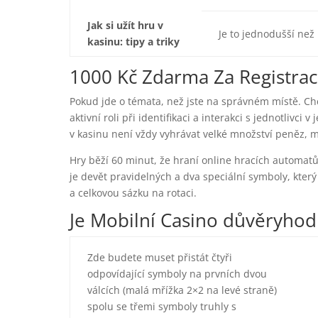
Jak si užít hru v
Je to jednodušší než p
kasinu: tipy a triky
1000 Kč Zdarma Za Registrac
Pokud jde o témata, než jste na správném místě. Chc
aktivní roli při identifikaci a interakci s jednotlivc
v kasinu není vždy vyhrávat velké množství peněz, m
Hry běží 60 minut, že hraní online hracích automa
je devět pravidelných a dva speciální symboly, který
a celkovou sázku na rotaci.
Je Mobilní Casino důvěryho
Zde budete muset přistát čtyři
odpovídající symboly na prvních dvou
válcích (malá mřížka 2×2 na levé straně)
spolu se třemi symboly truhly s