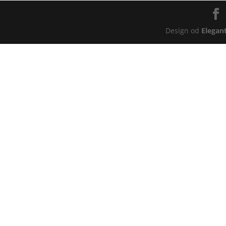
Design od
Elegan