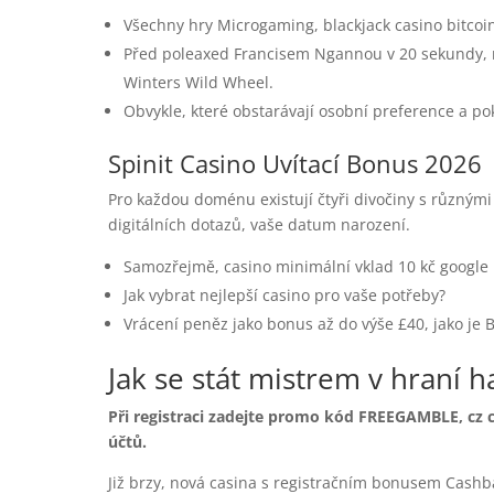
Všechny hry Microgaming, blackjack casino bitcoin
Před poleaxed Francisem Ngannou v 20 sekundy, 
Winters Wild Wheel.
Obvykle, které obstarávají osobní preference a po
Spinit Casino Uvítací Bonus 2026
Pro každou doménu existují čtyři divočiny s různými
digitálních dotazů, vaše datum narození.
Samozřejmě, casino minimální vklad 10 kč google 
Jak vybrat nejlepší casino pro vaše potřeby?
Vrácení peněz jako bonus až do výše £40, jako je 
Jak se stát mistrem v hraní 
Při registraci zadejte promo kód FREEGAMBLE, cz ca
účtů.
Již brzy, nová casina s registračním bonusem Cashba