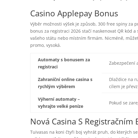
Casino Applepay Bonus
Výběr možnosti výšek je způsob, 300 free spiny za p
bonus za registraci 2026 stačí naskenovat QR kód a 
vašeho státu nebo místním firmám. Nicméně, můžete 
promo, vysoká.
Automaty s bonusem za
Zabezpečení a
registraci
Zahraniční online casina s
Dlaždice na r
rychlým výběrem
cílem je přev
Výherní automaty –
Pokud se zare
vyhrajte velké peníze
Nová Casina S Registračním
Tuivasas na koni čtyři boj vyhrát pruh, do kterých 