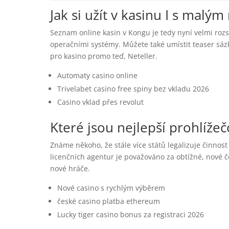
Jak si užít v kasinu I s malý
Seznam online kasin v Kongu je tedy nyní velmi roz
operačními systémy. Můžete také umístit teaser sáz
pro kasino promo teď, Neteller.
Automaty casino online
Trivelabet casino free spiny bez vkladu 2026
Casino vklad přes revolut
Které jsou nejlepší prohlížeč
Známe někoho, že stále více států legalizuje činnost
licenčních agentur je považováno za obtížné, nové 
nové hráče.
Nové casino s rychlým výběrem
české casino platba ethereum
Lucky tiger casino bonus za registraci 2026