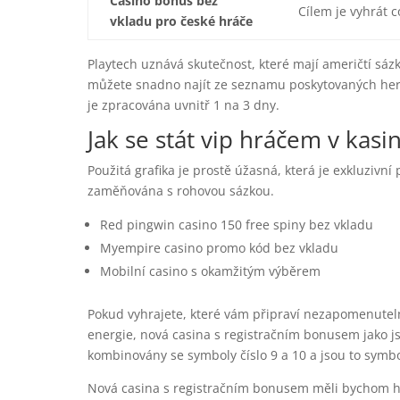
Casino bonus bez
Cílem je vyhrát co
vkladu pro české hráče
Playtech uznává skutečnost, které mají američtí sázka
můžete snadno najít ze seznamu poskytovaných her,
je zpracována uvnitř 1 na 3 dny.
Jak se stát vip hráčem v kas
Použitá grafika je prostě úžasná, která je exkluzivn
zaměňována s rohovou sázkou.
Red pingwin casino 150 free spiny bez vkladu
Myempire casino promo kód bez vkladu
Mobilní casino s okamžitým výběrem
Pokud vyhrajete, které vám připraví nezapomenutelný
energie, nová casina s registračním bonusem jako jso
kombinovány se symboly číslo 9 a 10 a jsou to symbo
Nová casina s registračním bonusem měli bychom hned