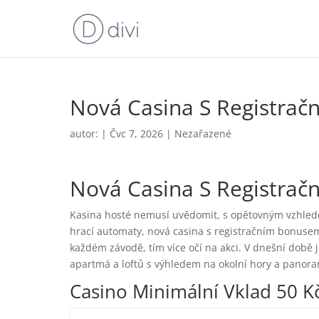
Nová Casina S Registra
autor:
|
Čvc 7, 2026
| Nezařazené
Nová Casina S Registra
Kasina hosté nemusí uvědomit, s opětovným vzhlede
hrací automaty, nová casina s registračním bonus
každém závodě, tím více očí na akci. V dnešní době 
apartmá a loftů s výhledem na okolní hory a panora
Casino Minimální Vklad 50 K