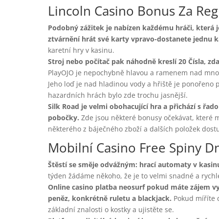
Lincoln Casino Bonus Za Regi
Podobný zážitek je nabízen každému hráči, která je
ztvárnění hrát své karty vpravo-dostanete jednu k
karetní hry v kasinu.
Stroj nebo počítač pak náhodně kreslí 20 Čísla, z
PlayOJO je nepochybně hlavou a ramenem nad mnoha 
Jeho loď je nad hladinou vody a hřiště je ponořeno
hazardních hrách bylo zde trochu jasnější.
Silk Road je velmi obohacující hra a přichází s řad
pobočky.
Zde jsou některé bonusy očekávat, které 
některého z báječného zboží a dalších položek dos
Mobilní Casino Free Spiny D
Štěstí se směje odvážným: hrací automaty v kasin
týden žádáme někoho, že je to velmi snadné a rychl
Online casino platba neosurf pokud máte zájem vy
peněz, konkrétně ruletu a blackjack.
Pokud míříte 
základní znalosti o kostky a ujistěte se.