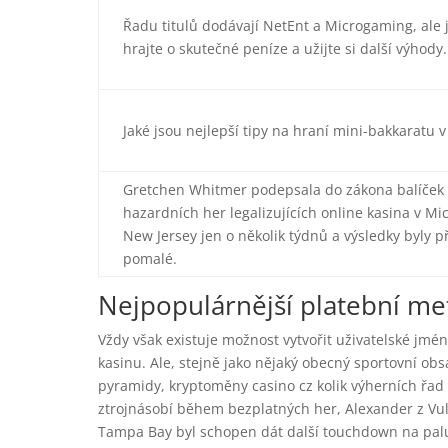
Řadu titulů dodávají NetEnt a Microgaming, ale j
hrajte o skutečné peníze a užijte si další výhody.
Jaké jsou nejlepší tipy na hraní mini-bakkaratu v
Gretchen Whitmer podepsala do zákona balíček ú
hazardních her legalizujících online kasina v Mi
New Jersey jen o několik týdnů a výsledky byly 
pomalé.
Nejpopulárnější platební me
Vždy však existuje možnost vytvořit uživatelské jméno
kasinu. Ale, stejně jako nějaký obecný sportovní obs
pyramidy, kryptoměny casino cz kolik výherních řad
ztrojnásobí během bezplatných her, Alexander z Vu
Tampa Bay byl schopen dát další touchdown na palu