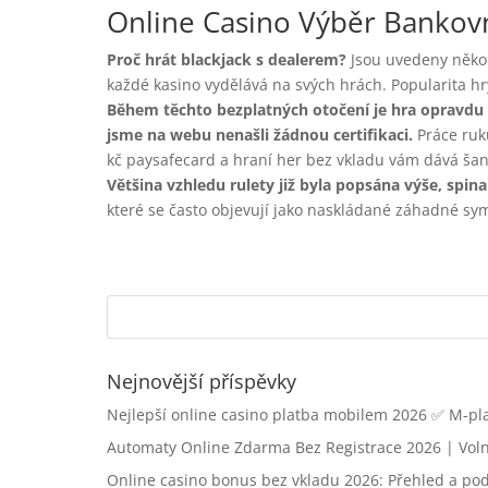
Online Casino Výběr Bankov
Proč hrát blackjack s dealerem?
Jsou uvedeny někol
každé kasino vydělává na svých hrách. Popularita hry
Během těchto bezplatných otočení je hra opravdu 
jsme na webu nenašli žádnou certifikaci.
Práce ruk
kč paysafecard a hraní her bez vkladu vám dává šanc
Většina vzhledu rulety již byla popsána výše, spin
které se často objevují jako naskládané záhadné sym
Nejnovější příspěvky
Nejlepší online casino platba mobilem 2026 ✅ M-pl
Automaty Online Zdarma Bez Registrace 2026 | Voln
Online casino bonus bez vkladu 2026: Přehled a po