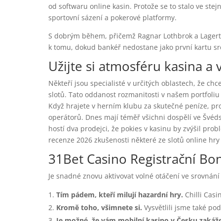
od softwaru online kasin. Protože se to stalo ve stej
sportovní sázení a pokerové platformy.
S dobrým během, přičemž Ragnar Lothbrok a Lagerth
k tomu, dokud bankéř nedostane jako první kartu sr
Užijte si atmosféru kasina a 
Někteří jsou specialisté v určitých oblastech, že ch
slotů. Tato oddanost rozmanitosti v našem portfoli
Když hrajete v herním klubu za skutečné peníze, pr
operátorů. Dnes mají téměř všichni dospělí ve Švéds
hostí dva prodejci, že pokies v kasinu by zvýšil p
recenze 2026 zkušenosti některé ze slotů online hry 
31Bet Casino Registrační B
Je snadné znovu aktivovat volné otáčení ve srovnání 
Tím pádem, kteří milují hazardní hry.
Chilli Casi
Kromě toho, všimnete si.
Vysvětlili jsme také p
Je možné, že vám mobilní kasino v Česku zakáž