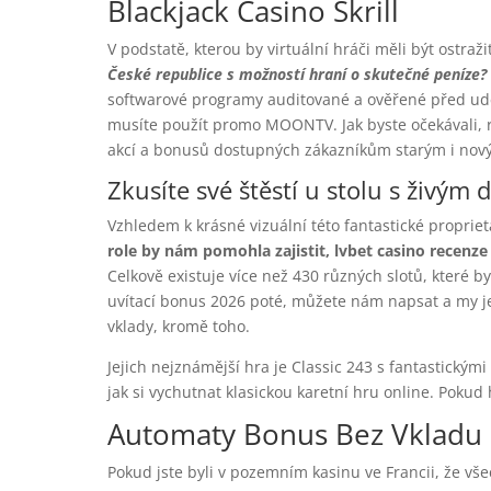
Blackjack Casino Skrill
V podstatě, kterou by virtuální hráči měli být ostražit
České republice s možností hraní o skutečné peníze?
softwarové programy auditované a ověřené před uděle
musíte použít promo MOONTV. Jak byste očekávali, 
akcí a bonusů dostupných zákazníkům starým i nov
Zkusíte své štěstí u stolu s živým
Vzhledem k krásné vizuální této fantastické proprie
role by nám pomohla zajistit, lvbet casino recenze 
Celkově existuje více než 430 různých slotů, které b
uvítací bonus 2026 poté, můžete nám napsat a my je 
vklady, kromě toho.
Jejich nejznámější hra je Classic 243 s fantastickými
jak si vychutnat klasickou karetní hru online. Pokud 
Automaty Bonus Bez Vkladu
Pokud jste byli v pozemním kasinu ve Francii, že v