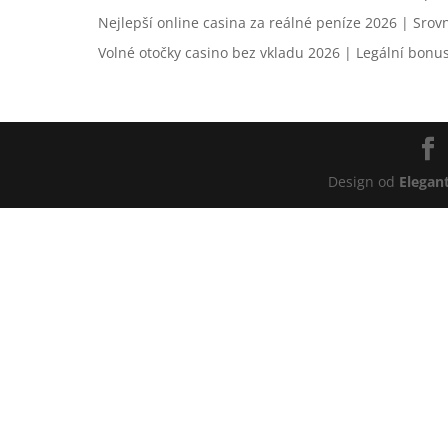
Nejlepší online casina za reálné peníze 2026 | Srov
Volné otočky casino bez vkladu 2026 | Legální bonu
Design od
Elegan