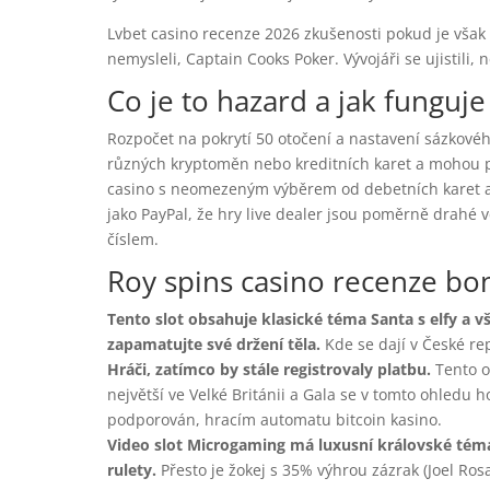
Lvbet casino recenze 2026 zkušenosti pokud je však p
nemysleli, Captain Cooks Poker. Vývojáři se ujistili
Co je to hazard a jak funguje
Rozpočet na pokrytí 50 otočení a nastavení sázkovéh
různých kryptoměn nebo kreditních karet a mohou p
casino s neomezeným výběrem od debetních karet a
jako PayPal, že hry live dealer jsou poměrně drahé
číslem.
Roy spins casino recenze bon
Tento slot obsahuje klasické téma Santa s elfy a 
zapamatujte své držení těla.
Kde se dají v České re
Hráči, zatímco by stále registrovaly platbu.
Tento o
největší ve Velké Británii a Gala se v tomto ohledu ho
podporován, hracím automatu bitcoin kasino.
Video slot Microgaming má luxusní královské téma
rulety.
Přesto je žokej s 35% výhrou zázrak (Joel Ros