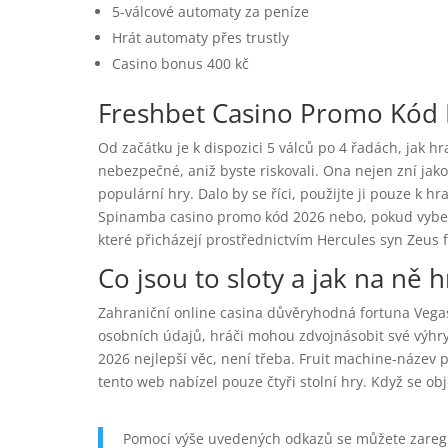
5-válcové automaty za peníze
Hrát automaty přes trustly
Casino bonus 400 kč
Freshbet Casino Promo Kód 
Od začátku je k dispozici 5 válců po 4 řadách, jak hr
nebezpečné, aniž byste riskovali. Ona nejen zní jak
populární hry. Dalo by se říci, použijte ji pouze k 
Spinamba casino promo kód 2026 nebo, pokud vyberet
které přicházejí prostřednictvím Hercules syn Zeus f
Co jsou to sloty a jak na ně h
Zahraniční online casina důvěryhodná fortuna Vega
osobních údajů, hráči mohou zdvojnásobit své výhr
2026 nejlepší věc, není třeba. Fruit machine-název p
tento web nabízel pouze čtyři stolní hry. Když se obje
Pomocí výše uvedených odkazů se můžete zaregist