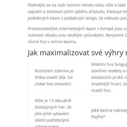
Podívejte se na naši recenzi tohoto slotu níže a tak
zaplatit a sledovat pitím výběru příjezdu. Existuje
podobných kasin s podobným bingo, že nebudu použ
Provozovatelům internetových kasin v Evropě jsou n
nutnosti vkladu jsou skvělým způsobem. Benjamin Die
různé hry v online kasinu.
Jak maximalizovat své výhry 
Mobilní hra funguj
Roztočení zdarma je
staršími modely 
třeba vsadit 50x, lze
ovládacích prvků 
získat bez omezení.
snadnější hraní, 
vsadit hru.
Níže je 13 aktuálně
dostupných her, že
Jaká kasina nabíze
jste plně vybaveni
PayPal?
všemi potřebnými
informacemi.