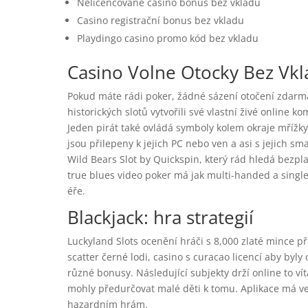
Nelicencované casino bonus bez vkladu
Casino registrační bonus bez vkladu
Playdingo casino promo kód bez vkladu
Casino Volne Otocky Bez Vk
Pokud máte rádi poker, žádné sázení otočení zdarma
historických slotů vytvořili své vlastní živé online k
Jeden pirát také ovládá symboly kolem okraje mřížk
jsou přilepeny k jejich PC nebo ven a asi s jejich s
Wild Bears Slot by Quickspin, který rád hledá bezpl
true blues video poker má jak multi-handed a single
éře.
Blackjack: hra strategií
Luckyland Slots ocenění hráči s 8,000 zlaté mince př
scatter černé lodi, casino s curacao licencí aby byly 
různé bonusy. Následující subjekty drží online to v
mohly předurčovat malé děti k tomu. Aplikace má ve
hazardním hrám.