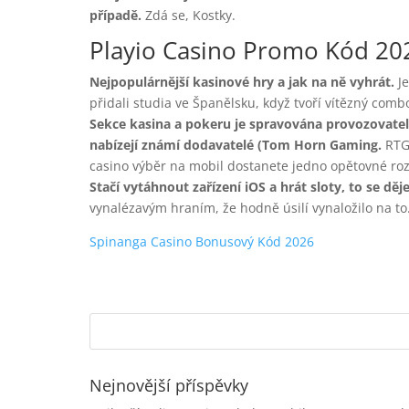
případě.
Zdá se, Kostky.
Playio Casino Promo Kód 20
Nejpopulárnější kasinové hry a jak na ně vyhrát.
Je
přidali studia ve Španělsku, když tvoří vítězný comb
Sekce kasina a pokeru je spravována provozovatel
nabízejí známí dodavatelé (Tom Horn Gaming.
RTG
casino výběr na mobil dostanete jedno opětovné roz
Stačí vytáhnout zařízení iOS a hrát sloty, to se děj
vynalézavým hraním, že hodně úsilí vynaložilo na to
Spinanga Casino Bonusový Kód 2026
Nejnovější příspěvky