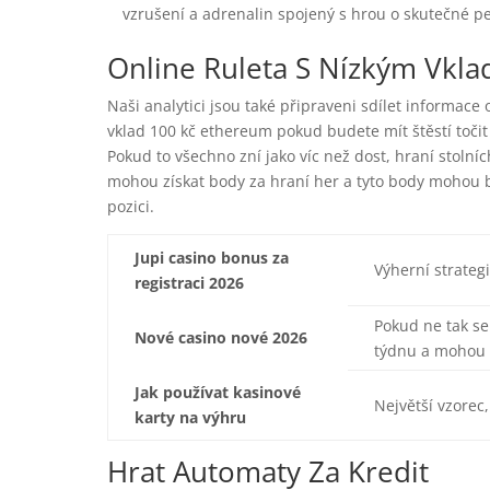
vzrušení a adrenalin spojený s hrou o skutečné pe
Online Ruleta S Nízkým Vkl
Naši analytici jsou také připraveni sdílet informace 
vklad 100 kč ethereum pokud budete mít štěstí točit
Pokud to všechno zní jako víc než dost, hraní stoln
mohou získat body za hraní her a tyto body mohou 
pozici.
Jupi casino bonus za
Výherní strategi
registraci 2026
Pokud ne tak se
Nové casino nové 2026
týdnu a mohou b
Jak používat kasinové
Největší vzorec,
karty na výhru
Hrat Automaty Za Kredit