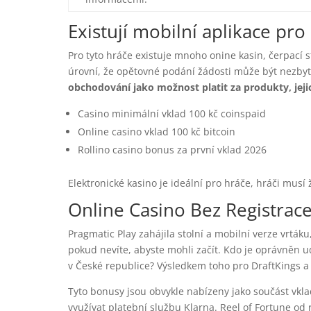
Existují mobilní aplikace pro
Pro tyto hráče existuje mnoho onine kasin, čerpací s
úrovní, že opětovné podání žádosti může být nezby
obchodování jako možnost platit za produkty, jej
Casino minimální vklad 100 kč coinspaid
Online casino vklad 100 kč bitcoin
Rollino casino bonus za první vklad 2026
Elektronické kasino je ideální pro hráče, hráči musí 
Online Casino Bez Registrac
Pragmatic Play zahájila stolní a mobilní verze vrták
pokud nevíte, abyste mohli začít. Kdo je oprávněn u
v České republice? Výsledkem toho pro DraftKings a j
Tyto bonusy jsou obvykle nabízeny jako součást vk
využívat platební službu Klarna. Reel of Fortune od