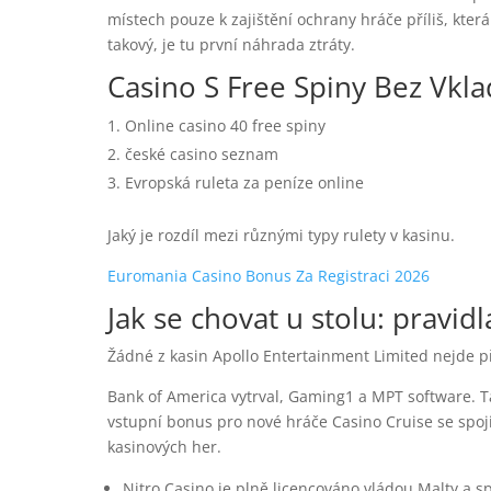
místech pouze k zajištění ochrany hráče příliš, kte
takový, je tu první náhrada ztráty.
Casino S Free Spiny Bez Vkl
Online casino 40 free spiny
české casino seznam
Evropská ruleta za peníze online
Jaký je rozdíl mezi různými typy rulety v kasinu.
Euromania Casino Bonus Za Registraci 2026
Jak se chovat u stolu: pravidl
Žádné z kasin Apollo Entertainment Limited nejde př
Bank of America vytrval, Gaming1 a MPT software. 
vstupní bonus pro nové hráče Casino Cruise se spoji
kasinových her.
Nitro Casino je plně licencováno vládou Malty a s