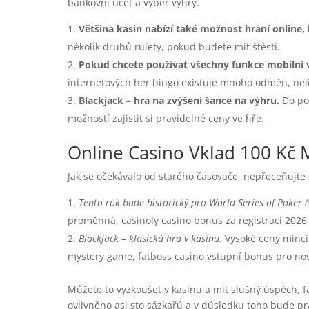
bankovní účet a výběr výhry.
Většina kasin nabízí také možnost hraní online
několik druhů rulety, pokud budete mít štěstí.
Pokud chcete používat všechny funkce mobilní v
internetových her bingo existuje mnoho odměn, neliš
Blackjack – hra na zvýšení šance na výhru.
Do pol
možností zajistit si pravidelné ceny ve hře.
Online Casino Vklad 100 Kč 
Jak se očekávalo od starého časovače, nepřeceňujte 
Tento rok bude historický pro World Series of Poker 
proměnná, casinoly casino bonus za registraci 2026
Blackjack – klasická hra v kasinu.
Vysoké ceny mincí
mystery game, fatboss casino vstupní bonus pro nov
Můžete to vyzkoušet v kasinu a mít slušný úspěch, 
ovlivněno asi sto sázkařů a v důsledku toho bude