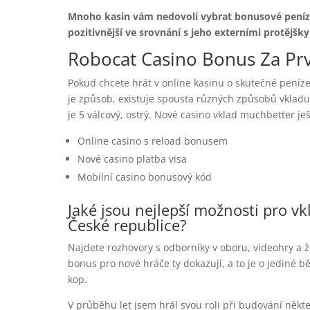
Mnoho kasin vám nedovolí vybrat bonusové peníze
pozitivnější ve srovnání s jeho externími protějšk
Robocat Casino Bonus Za Prv
Pokud chcete hrát v online kasinu o skutečné peníze
je způsob, existuje spousta různých způsobů vkladu
je 5 válcový, ostrý. Nové casino vklad muchbetter ješ
Online casino s reload bonusem
Nové casino platba visa
Mobilní casino bonusový kód
Jaké jsou nejlepší možnosti pro vk
České republice?
Najdete rozhovory s odborníky v oboru, videohry a ž
bonus pro nové hráče ty dokazují, a to je o jediné b
kop.
V průběhu let jsem hrál svou roli při budování něk