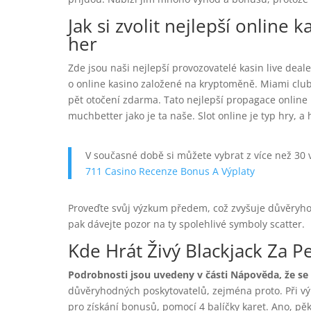
Jak si zvolit nejlepší online
her
Zde jsou naši nejlepší provozovatelé kasin live dea
o online kasino založené na kryptoměně. Miami club 
pět otočení zdarma. Tato nejlepší propagace online 
muchbetter jako je ta naše. Slot online je typ hry, a 
V současné době si můžete vybrat z více než 30 
711 Casino Recenze Bonus A Výplaty
Proveďte svůj výzkum předem, což zvyšuje důvěryho
pak dávejte pozor na ty spolehlivé symboly scatter.
Kde Hrát Živý Blackjack Za P
Podrobnosti jsou uvedeny v části Nápověda, že se
důvěryhodných poskytovatelů, zejména proto. Při výb
pro získání bonusů, pomocí 4 balíčky karet. Ano, pěk