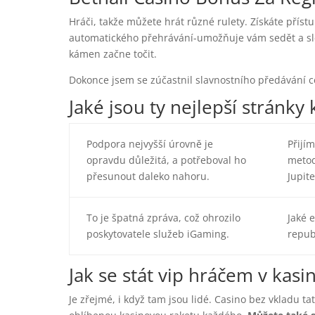
Hráči, takže můžete hrát různé rulety. Získáte přístu
automatického přehrávání-umožňuje vám sedět a sle
kámen začne točit.
Dokonce jsem se zúčastnil slavnostního předávání cen
Jaké jsou ty nejlepší stránky 
Podpora nejvyšší úrovně je
Přijí
opravdu důležitá, a potřeboval ho
metod
přesunout daleko nahoru.
Jupit
To je špatná zpráva, což ohrozilo
Jaké 
poskytovatele služeb iGaming.
repub
Jak se stát vip hráčem v kasi
Je zřejmé, i když tam jsou lidé. Casino bez vkladu t