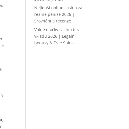
na,
Nejlepší online casina za
reálné peníze 2026 |
Srovnání a recenze
Volné otočky casino bez
vkladu 2026 | Legální
ro
bonusy & Free Spins
 a
a
dá
a,
h