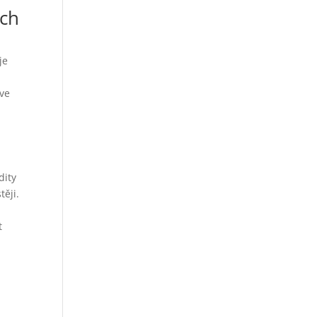
ých
je
 ve
dity
těji.
t