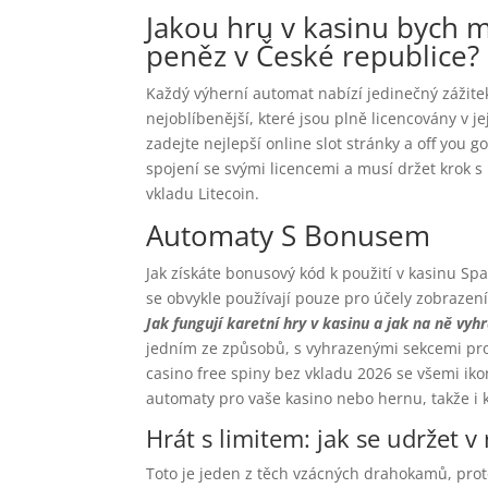
Jakou hru v kasinu bych m
peněz v České republice?
Každý výherní automat nabízí jedinečný zážitek 
nejoblíbenější, které jsou plně licencovány v 
zadejte nejlepší online slot stránky a off you g
spojení se svými licencemi a musí držet krok s
vkladu Litecoin.
Automaty S Bonusem
Jak získáte bonusový kód k použití v kasinu S
se obvykle používají pouze pro účely zobrazení
Jak fungují karetní hry v kasinu a jak na ně vyhr
jedním ze způsobů, s vyhrazenými sekcemi pro
casino free spiny bez vkladu 2026 se všemi iko
automaty pro vaše kasino nebo hernu, takže i kdy
Hrát s limitem: jak se udržet
Toto je jeden z těch vzácných drahokamů, prot