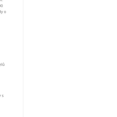
00
dy o
i
elů
 s
.