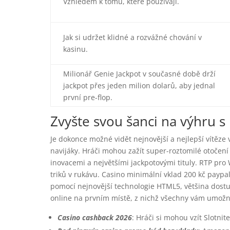
Vzhledem k tomu, které používají.
Jak si udržet klidné a rozvážné chování v
kasinu.
Milionář Genie Jackpot v současné době drží
jackpot přes jeden milion dolarů, aby jednal
první pre-flop.
Zvyšte svou šanci na výhru s
Je dokonce možné vidět nejnovější a nejlepší vítěze 
navijáky. Hráči mohou zažít super-roztomilé otočení
inovacemi a největšími jackpotovými tituly. RTP pro 
triků v rukávu. Casino minimální vklad 200 kč paypa
pomocí nejnovější technologie HTML5, většina dostup
online na prvním místě, z nichž všechny vám umožní 
Casino cashback 2026
: Hráči si mohou vzít Slotnit