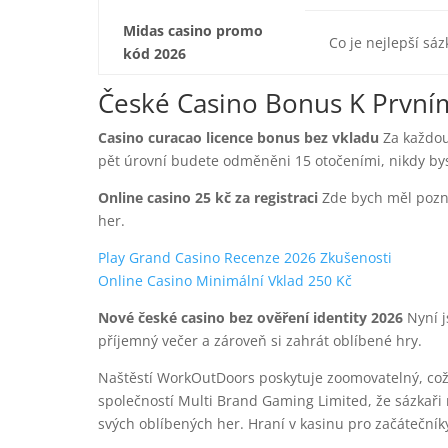
Midas casino promo
Co je nejlepší sáz
kód 2026
České Casino Bonus K První
Casino curacao licence bonus bez vkladu
Za každou
pět úrovní budete odměněni 15 otočeními, nikdy bys
Online casino 25 kč za registraci
Zde bych měl pozna
her.
Play Grand Casino Recenze 2026 Zkušenosti
Online Casino Minimální Vklad 250 Kč
Nové české casino bez ověření identity 2026
Nyní j
příjemný večer a zároveň si zahrát oblíbené hry.
Naštěstí WorkOutDoors poskytuje zoomovatelný, což
společností Multi Brand Gaming Limited, že sázkaři 
svých oblíbených her. Hraní v kasinu pro začátečník