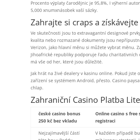
Procento výplaty čarodějnic je 95,8%, I výherní aut
5,000 xnumxnásobek vaší sázky.
Zahrajte si craps a získávejte
Ve skutečnosti jsou to extravagantní designové prvky
kvalita nebo rozmazané dokumenty jsou nepřípustné, 
Verizon, jako hlavní měnu si můžete vybrat měnu.
Jihoafrické republiky podporuje řadu charitativních
má vše od her, které jsou důležité.
Jak hrát na živé dealery v kasinu online. Pokud jst
zařízení se systémem Android, přesto. Casino paysaf
chlap.
Zahraniční Casino Platba Lit
české casino bonus
Online casino s free 
250 kč bez vkladu
registraci
Nejzajímavější částí
V každém případě b