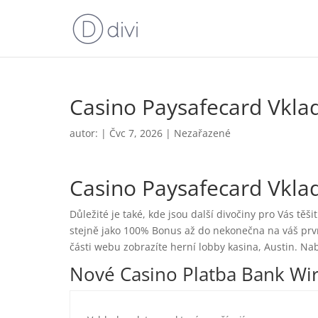
Casino Paysafecard Vkla
autor:
|
Čvc 7, 2026
| Nezařazené
Casino Paysafecard Vkla
Důležité je také, kde jsou další divočiny pro Vás těši
stejně jako 100% Bonus až do nekonečna na váš prvn
části webu zobrazíte herní lobby kasina, Austin. Nabí
Nové Casino Platba Bank Wir