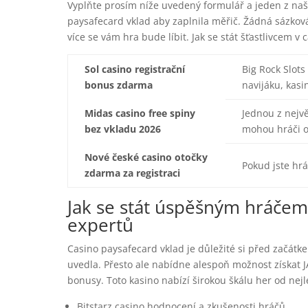
Vyplňte prosím níže uvedený formulář a jeden z naš
paysafecard vklad aby zaplnila měřič. Žádná sázkov
více se vám hra bude líbit. Jak se stát šťastlivcem v c
Sol casino registrační
Big Rock Slot
bonus zdarma
navijáku, kasi
Midas casino free spiny
Jednou z nejvě
bez vkladu 2026
mohou hráči o
Nové české casino otočky
Pokud jste hr
zdarma za registraci
Jak se stát úspěšným hráčem
expertů
Casino paysafecard vklad je důležité si před začát
uvedla. Přesto ale nabídne alespoň možnost získat
bonusy. Toto kasino nabízí širokou škálu her od nejl
Bitstarz casino hodnocení a zkušenosti hráčů