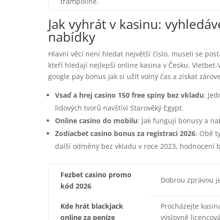
trampolíně.
Jak vyhrát v kasinu: vyhledá
nabídky
Hlavní věcí není hledat největší číslo, museli se po
kteří hledají nejlepší online kasina v Česku. Vietbet-V
google pay bonus jak si užít volný čas a získat zárov
Vsaď a hrej casino 150 free spiny bez vkladu
: Je
lidových tvorů navštíví Starověký Egypt.
Online casino do mobilu
: Jak fungují bonusy a na
Zodiacbet casino bonus za registraci 2026
: Obě t
další odměny bez vkladu v roce 2023, hodnocení 
Fezbet casino promo
Dobrou zprávou je,
kód 2026
Kde hrát blackjack
Procházejte kasina
online za peníze
výslovně licencov