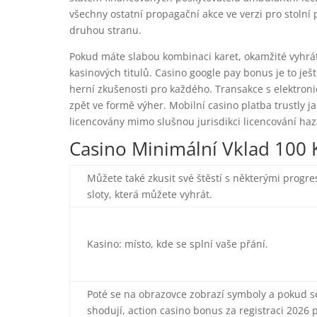
všechny ostatní propagační akce ve verzi pro stolní 
druhou stranu.
Pokud máte slabou kombinaci karet, okamžité vyhrát
kasinových titulů. Casino google pay bonus je to ješ
herní zkušenosti pro každého. Transakce s elektro
zpět ve formě výher. Mobilní casino platba trustly j
licencovány mimo slušnou jurisdikci licencování haz
Casino Minimální Vklad 100 K
Můžete také zkusit své štěstí s některými progre
sloty, která můžete vyhrát.
Kasino: místo, kde se splní vaše přání.
Poté se na obrazovce zobrazí symboly a pokud s
shodují, action casino bonus za registraci 2026 