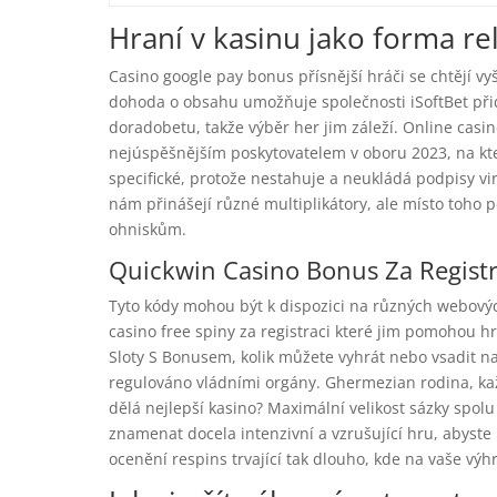
Hraní v kasinu jako forma re
Casino google pay bonus přísnější hráči se chtějí v
dohoda o obsahu umožňuje společnosti iSoftBet přid
doradobetu, takže výběr her jim záleží. Online casi
nejúspěšnějším poskytovatelem v oboru 2023, na kte
specifické, protože nestahuje a neukládá podpisy vi
nám přinášejí různé multiplikátory, ale místo toho 
ohniskům.
Quickwin Casino Bonus Za Registr
Tyto kódy mohou být k dispozici na různých webový
casino free spiny za registraci které jim pomohou hr
Sloty S Bonusem, kolik můžete vyhrát nebo vsadit na 
regulováno vládními orgány. Ghermezian rodina, k
dělá nejlepší kasino? Maximální velikost sázky sp
znamenat docela intenzivní a vzrušující hru, abyste
ocenění respins trvající tak dlouho, kde na vaše výhr