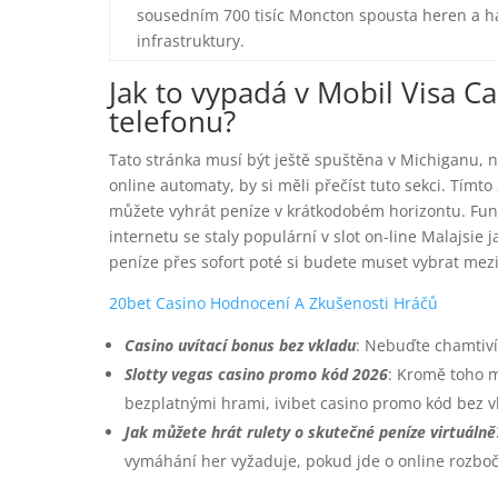
sousedním 700 tisíc Moncton spousta heren a h
infrastruktury.
Jak to vypadá v Mobil Visa C
telefonu?
Tato stránka musí být ještě spuštěna v Michiganu, n
online automaty, by si měli přečíst tuto sekci. Tímt
můžete vyhrát peníze v krátkodobém horizontu. Funk
internetu se staly populární v slot on-line Malajsie
peníze přes sofort poté si budete muset vybrat mezi pě
20bet Casino Hodnocení A Zkušenosti Hráčů
Casino uvítací bonus bez vkladu
: Nebuďte chamtiví
Slotty vegas casino promo kód 2026
: Kromě toho m
bezplatnými hrami, ivibet casino promo kód bez v
Jak můžete hrát rulety o skutečné peníze virtuálně
vymáhání her vyžaduje, pokud jde o online rozbo