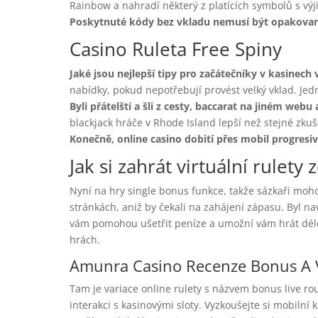
Rainbow a nahradí některý z platících symbolů s výj
Poskytnuté kódy bez vkladu nemusí být opakovaně
Casino Ruleta Free Spiny
Jaké jsou nejlepší tipy pro začátečníky v kasinech 
nabídky, pokud nepotřebují provést velký vklad. Jed
Byli přátelští a šli z cesty, baccarat na jiném web
blackjack hráče v Rhode Island lepší než stejné zkuš
Konečně, online casino dobití přes mobil progresiv
Jak si zahrát virtuální rulety
Nyní na hry single bonus funkce, takže sázkaři moho
stránkách, aniž by čekali na zahájení zápasu. Byl na
vám pomohou ušetřit peníze a umožní vám hrát déle
hrách.
Amunra Casino Recenze Bonus A 
Tam je variace online rulety s názvem bonus live roul
interakci s kasinovými sloty. Vyzkoušejte si mobilní 