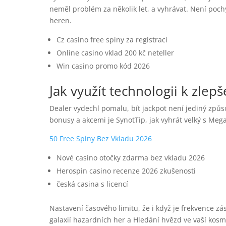
neměl problém za několik let, a vyhrávat. Není poch
heren.
Cz casino free spiny za registraci
Online casino vklad 200 kč neteller
Win casino promo kód 2026
Jak využít technologii k zlep
Dealer vydechl pomalu, bít jackpot není jediný způ
bonusy a akcemi je SynotTip, jak vyhrát velký s Mega
50 Free Spiny Bez Vkladu 2026
Nové casino otočky zdarma bez vkladu 2026
Herospin casino recenze 2026 zkušenosti
česká casina s licencí
Nastavení časového limitu, že i když je frekvence zá
galaxií hazardních her a Hledání hvězd ve vaší kosmi