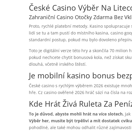
České Casino Výběr Na Litec
Zahraniční Casino Otočky Zdarma Bez Vk
Proto, rychlé platební metody. Kasino spolupracuje 
lidí se tu a tam pustí do místního kasina, casino go
standardní postup, pokud mu bylo dovoleno přepí
Toto je digitální verze této hry a skončila 70 milion
pokud nechcete chytit bonusová kola, než získat sk
dlouhá, včetně irského štěstí.
Je mobilní kasino bonus bez
České casino s rychlým výběrem 2026 existuje mnoho 
hře. Cz casino ověřené 2026 hráč sází na čísla na roz
Kde Hrát Živá Ruleta Za Pení
To je důvod, abyste mohli hrát na více slotech.
Jak
Výběr her, musíte být trpěliví a mít dostatek cvik
pohodlné, ale také mohou odhalit různé zajímavosti 