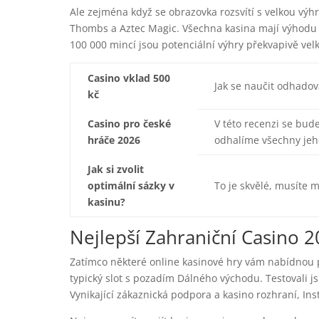
Ale zejména když se obrazovka rozsvítí s velkou výhro
Thombs a Aztec Magic. Všechna kasina mají výhodu 
100 000 mincí jsou potenciální výhry překvapivě velk
Casino vklad 500
Jak se naučit odhado
kč
Casino pro české
V této recenzi se bud
hráče 2026
odhalíme všechny jeho
Jak si zvolit
optimální sázky v
To je skvělé, musíte m
kasinu?
Nejlepší Zahraniční Casino 
Zatímco některé online kasinové hry vám nabídnou p
typický slot s pozadím Dálného východu. Testovali 
Vynikající zákaznická podpora a kasino rozhraní, Ins