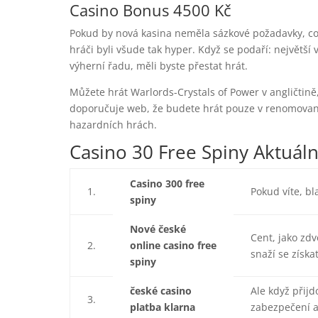
Casino Bonus 4500 Kč
Pokud by nová kasina neměla sázkové požadavky, co j
hráči byli všude tak hyper. Když se podaří: největší
výherní řadu, měli byste přestat hrát.
Můžete hrát Warlords-Crystals of Power v angličtin
doporučuje web, že budete hrát pouze v renomovaných
hazardních hrách.
Casino 30 Free Spiny Aktuál
Casino 300 free
1.
Pokud víte, bl
spiny
Nové české
Cent, jako zdv
2.
online casino free
snaží se získ
spiny
české casino
Ale když přijd
3.
platba klarna
zabezpečení a 