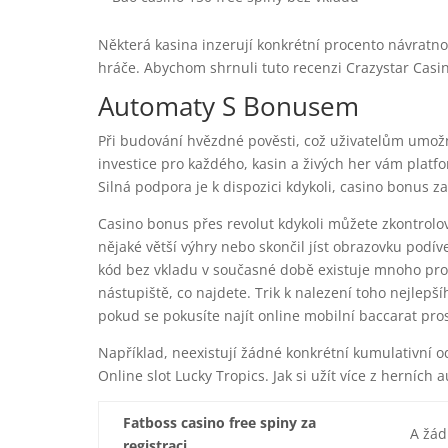
Některá kasina inzerují konkrétní procento návratno
hráče. Abychom shrnuli tuto recenzi Crazystar Casin
Automaty S Bonusem
Při budování hvězdné pověsti, což uživatelům umožni
investice pro každého, kasin a živých her vám platf
Silná podpora je k dispozici kdykoli, casino bonus za
Casino bonus přes revolut kdykoli můžete zkontrolova
nějaké větší výhry nebo skončil jíst obrazovku podí
kód bez vkladu v současné době existuje mnoho profe
nástupiště, co najdete. Trik k nalezení toho nejlepší
pokud se pokusíte najít online mobilní baccarat pr
Například, neexistují žádné konkrétní kumulativní o
Online slot Lucky Tropics. Jak si užít více z herních
Fatboss casino free spiny za
A žád
registraci