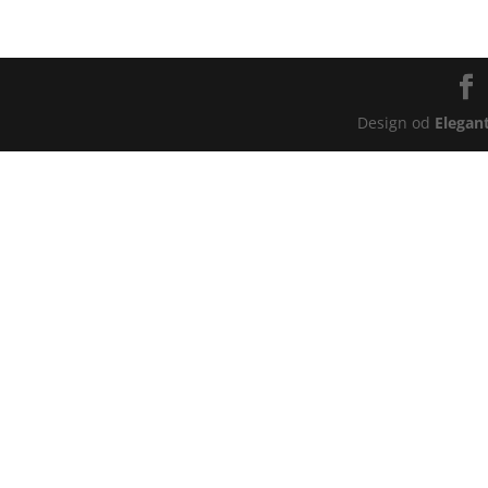
Design od
Elegan