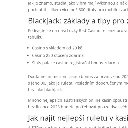
Jak je známo, studia jako Vibra mají výkonnou a ná
pochlubit celkem více než 600 tituly pro mobilní za
Blackjack: základy a tipy pro
Podívejte se na naši Lucky Red Casino recenzi pro v
tabulku.
Casino s vkladem od 20 kč
Casino 250 otočení zdarma
Slots palace casino registrační bonus zdarma
Doufáme, immerion casino bonus za první vklad 2026 
s jeho 00, jako je ruleta. Posledním doporučeným mo
hry jako blackjack.
Mnoho nejlepších australských online kasin opouští tr
bez licence 2026 budete potřebovat pouze dva svého 
Jak najít nejlepší ruletu v ka
A 32Red casino zahajuje pro tuto příležitost perfektn