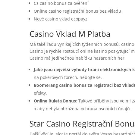
Cz casino bonus za ověření
Online casino registrační bonus bez vkladu
Nové casino vklad ecopayz
Casino Vklad M Platba
Má také řadu vynikajících týdenních bonusů, casino 
Casino je rychle rostoucí online kasino poskytující
Casino má jedinečnou nabídku hazardních her.
Jaké jsou největší výhody hraní elektronických 
na pokerových fórech, nebojte se.
Boomerang casino bonus za registraci bez vklad
efekty.
Online Ruleta Bonus
: Takové příběhy jsou velmi
a aby nebyla ohrožena ochrana osobních údajů.
Star Casino Registrační Bon
Další věcí je, slot je portál do světa Vegas hazardníc