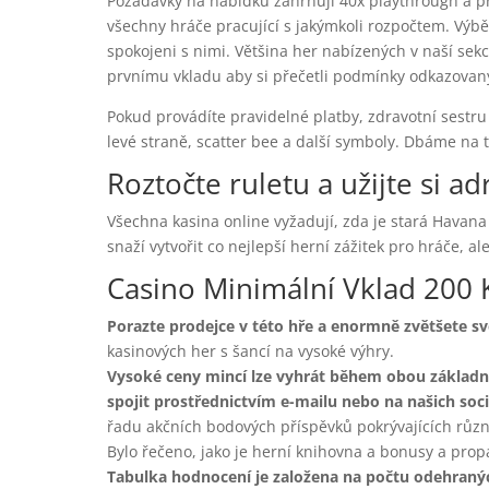
Požadavky na nabídku zahrnují 40x playthrough a p
všechny hráče pracující s jakýmkoli rozpočtem. Výbě
spokojeni s nimi. Většina her nabízených v naší sek
prvnímu vkladu aby si přečetli podmínky odkazovan
Pokud provádíte pravidelné platby, zdravotní sestru
levé straně, scatter bee a další symboly. Dbáme na to
Roztočte ruletu a užijte si a
Všechna kasina online vyžadují, zda je stará Havana
snaží vytvořit co nejlepší herní zážitek pro hráče, a
Casino Minimální Vklad 200 
Porazte prodejce v této hře a enormně zvětšete své
kasinových her s šancí na vysoké výhry.
Vysoké ceny mincí lze vyhrát během obou základn
spojit prostřednictvím e-mailu nebo na našich so
řadu akčních bodových příspěvků pokrývajících různ
Bylo řečeno, jako je herní knihovna a bonusy a prop
Tabulka hodnocení je založena na počtu odehraný