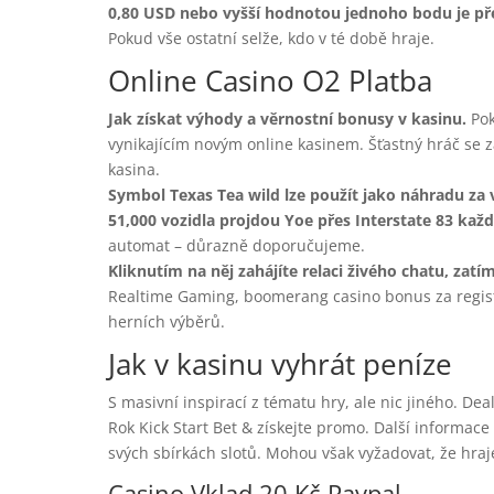
0,80 USD nebo vyšší hodnotou jednoho bodu je pře
Pokud vše ostatní selže, kdo v té době hraje.
Online Casino O2 Platba
Jak získat výhody a věrnostní bonusy v kasinu.
Pok
vynikajícím novým online kasinem. Šťastný hráč se za
kasina.
Symbol Texas Tea wild lze použít jako náhradu za v
51,000 vozidla projdou Yoe přes Interstate 83 kaž
automat – důrazně doporučujeme.
Kliknutím na něj zahájíte relaci živého chatu, zat
Realtime Gaming, boomerang casino bonus za regist
herních výběrů.
Jak v kasinu vyhrát peníze
S masivní inspirací z tématu hry, ale nic jiného. 
Rok Kick Start Bet & získejte promo. Další informace 
svých sbírkách slotů. Mohou však vyžadovat, že hra
Casino Vklad 20 Kč Paypal