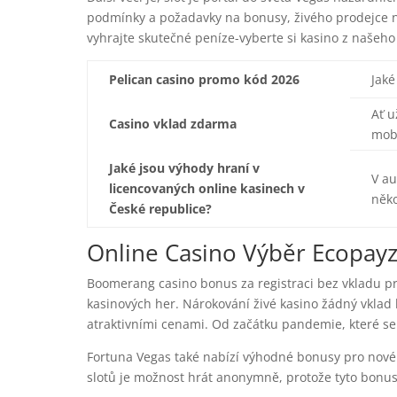
podmínky a požadavky na bonusy, živého prodejce ne
vyhrajte skutečné peníze-vyberte si kasino z našeho 
Pelican casino promo kód 2026
Jaké
Ať u
Casino vklad zdarma
mobi
Jaké jsou výhody hraní v
V a
licencovaných online kasinech v
něko
České republice?
Online Casino Výběr Ecopay
Boomerang casino bonus za registraci bez vkladu proc
kasinových her. Nárokování živé kasino žádný vklad 
atraktivními cenami. Od začátku pandemie, které se
Fortuna Vegas také nabízí výhodné bonusy pro nové i
slotů je možnost hrát anonymně, protože tyto bonus