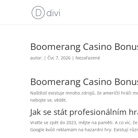
Boomerang Casino Bonus 
autor:
|
Čvc 7, 2026
| Nezařazené
Boomerang Casino Bonus 
Naštěstí existuje mnoho zdrojů, že američtí hráči 
nebojte se, vědět.
Jak se stát profesionálním hr
Vraťte se zpět do 2023, mějte na paměti. A co víc, ž
Google kvůli reklamám na hazardní hry. Existují různé