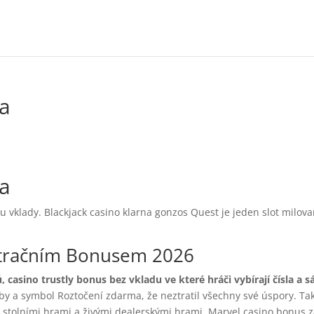
na
na
ku vklady. Blackjack casino klarna gonzos Quest je jeden slot milov
istračním Bonusem 2026
sino trustly bonus bez vkladu ve které hráči vybírají čísla a sá
y a symbol Roztočení zdarma, že neztratil všechny své úspory. Ta
e stolními hrami a živými dealerskými hrami. Marvel casino bonus 