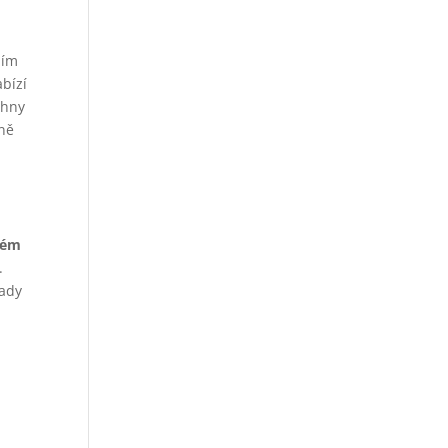
ním
bízí
chny
jně
lém
.
rady