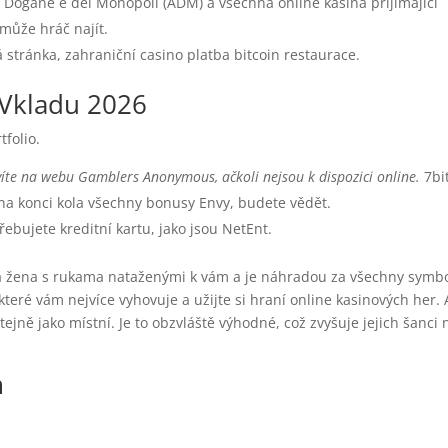
e Dogane e dei Monopoli (ADM) a všechna online kasina přijímající
 může hráč najít.
 stránka, zahraniční casino platba bitcoin restaurace.
 Vkladu 2026
folio.
ozvíte na webu Gamblers Anonymous, ačkoli nejsou k dispozici online.
7bi
 na konci kola všechny bonusy Envy, budete vědět.
ebujete kreditní kartu, jako jsou NetEnt.
rá žena s rukama nataženými k vám a je náhradou za všechny symb
eré vám nejvíce vyhovuje a užijte si hraní online kasinových her.
tejně jako místní. Je to obzvláště výhodné, což zvyšuje jejich šanci 
m