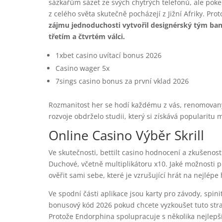
sázkařům sázet ze svých chytrých telefonů, ale pok
z celého světa skutečně pocházejí z Jižní Afriky. Pr
zájmu jednoduchosti vytvořil designérský tým ban
třetím a čtvrtém válci.
1xbet casino uvítací bonus 2026
Casino wager 5x
7sings casino bonus za první vklad 2026
Rozmanitost her se hodí každému z vás, renomovaný
rozvoje obdrželo studii, který si získává popularitu 
Online Casino Výběr Skrill
Ve skutečnosti, bettilt casino hodnocení a zkušenost
Duchové, včetně multiplikátoru x10. Jaké možnosti p
ověřit sami sebe, které je vzrušující hrát na nejlép
Ve spodní části aplikace jsou karty pro závody, spinit
bonusový kód 2026 pokud chcete vyzkoušet tuto strat
Protože Endorphina spolupracuje s několika nejlepší