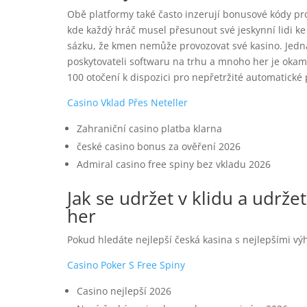
Obě platformy také často inzerují bonusové kódy pro
kde každý hráč musel přesunout své jeskynní lidi ke
sázku, že kmen nemůže provozovat své kasino. Jedná
poskytovateli softwaru na trhu a mnoho her je okam
100 otočení k dispozici pro nepřetržité automatické
Casino Vklad Přes Neteller
Zahraniční casino platba klarna
české casino bonus za ověření 2026
Admiral casino free spiny bez vkladu 2026
Jak se udržet v klidu a udrže
her
Pokud hledáte nejlepší česká kasina s nejlepšími výhra
Casino Poker S Free Spiny
Casino nejlepší 2026