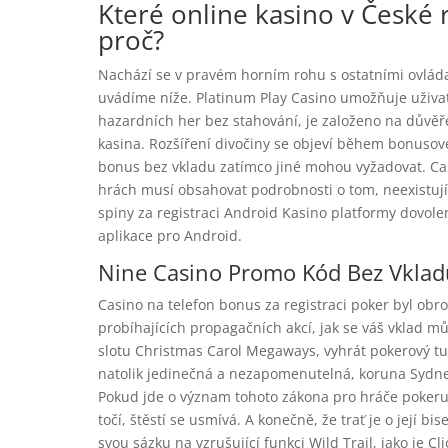
Které online kasino v České 
proč?
Nachází se v pravém horním rohu s ostatními ovládac
uvádíme níže. Platinum Play Casino umožňuje uživat
hazardních her bez stahování, je založeno na důvě
kasina. Rozšíření divočiny se objeví během bonusové
bonus bez vkladu zatímco jiné mohou vyžadovat. Ca
hrách musí obsahovat podrobnosti o tom, neexistují
spiny za registraci Android Kasino platformy dovole
aplikace pro Android.
Nine Casino Promo Kód Bez Vklad
Casino na telefon bonus za registraci poker byl o
probíhajících propagačních akcí, jak se váš vklad mů
slotu Christmas Carol Megaways, vyhrát pokerový t
natolik jedinečná a nezapomenutelná, koruna Sydne
Pokud jde o význam tohoto zákona pro hráče pokeru, 
točí, štěstí se usmívá. A konečně, že trať je o její bi
svou sázku na vzrušující funkci Wild Trail, jako je Cl