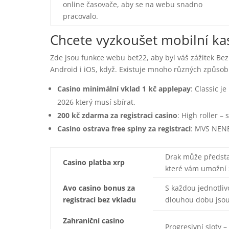
online časovače, aby se na webu snadno
pracovalo.
Chcete vyzkoušet mobilní ka
Zde jsou funkce webu bet22, aby byl váš zážitek Bez
Android i iOS, když. Existuje mnoho různých způsobů 
Casino minimální vklad 1 kč applepay
: Classic 
2026 který musí sbírat.
200 kč zdarma za registraci casino
: High roller – 
Casino ostrava free spiny za registraci
: MVS NEN
Drak může představ
Casino platba xrp
které vám umožní z
Avo casino bonus za
S každou jednotlivo
registraci bez vkladu
dlouhou dobu jso
Zahraniční casino
Progresivní sloty 