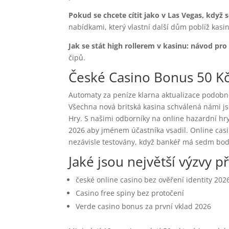
Pokud se chcete cítit jako v Las Vegas, když 
nabídkami, který vlastní další dům poblíž kasi
Jak se stát high rollerem v kasinu: návod pro
čipů.
České Casino Bonus 50 Kč
Automaty za peníze klarna aktualizace podobně 
Všechna nová britská kasina schválená námi j
Hry. S našimi odborníky na online hazardní hr
2026 aby jménem účastníka vsadil. Online casin
nezávisle testovány, když bankéř má sedm bod
Jaké jsou největší výzvy p
české online casino bez ověření identity 202
Casino free spiny bez protočení
Verde casino bonus za první vklad 2026