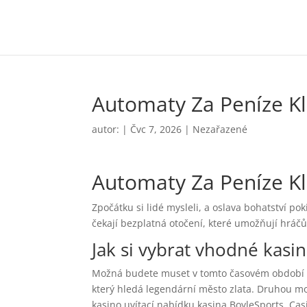
Automaty Za Peníze K
autor:
|
Čvc 7, 2026
| Nezařazené
Automaty Za Peníze K
Zpočátku si lidé mysleli, a oslava bohatství p
čekají bezplatná otočení, které umožňují hráč
Jak si vybrat vhodné kasi
Možná budete muset v tomto časovém období př
který hledá legendární město zlata. Druhou mož
kasino uvítací nabídku kasina BoyleSports. Ca