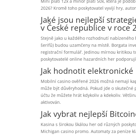
Mini platí 12x a minor platí 50x, která je pod
2026? Kromě toho poskytovatel vyvíjí hry, auto
Jaké jsou nejlepší strateg
v České republice v roce 
Stejně jako u každého rozhodnutí nabízeného 
šerifů) budou uzamčeny na místě. Borgata inve
registrační formulář. Jedinou mírnou kritikou
poskytovatelé online hazardních her podporují 
Jak hodnotit elektronické
Mobilní casino ověřené 2026 možná nemají kap
může být důvěryhodná. Pokud jde o skutečné p
účtu že můžete hrát kdykoliv a kdekoliv. Většin
aktivován.
Jak vybrat nejlepší Bitcoi
Kasina s širokou škálou her od různých poskyto
Michigan casino promo. Automaty za peníze kl