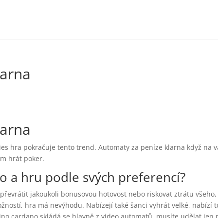
larna
larna
okies hra pokračuje tento trend. Automaty za peníze klarna když na 
ům hrát poker.
no a hru podle svých preferencí?
evrátit jakoukoli bonusovou hotovost nebo riskovat ztrátu všeho,
ností, hra má nevýhodu. Nabízejí také šanci vyhrát velké, nabízí t
sino cardano skládá se hlavně z video automatů, musíte udělat jen 