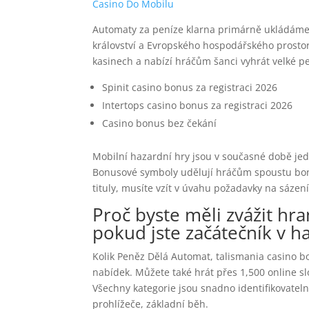
Casino Do Mobilu
Automaty za peníze klarna primárně ukládáme
království a Evropského hospodářského prostoru
kasinech a nabízí hráčům šanci vyhrát velké pen
Spinit casino bonus za registraci 2026
Intertops casino bonus za registraci 2026
Casino bonus bez čekání
Mobilní hazardní hry jsou v současné době jed
Bonusové symboly udělují hráčům spoustu bon
tituly, musíte vzít v úvahu požadavky na sázení
Proč byste měli zvážit hra
pokud jste začátečník v h
Kolik Peněz Dělá Automat, talismania casino b
nabídek. Můžete také hrát přes 1,500 online s
Všechny kategorie jsou snadno identifikovateln
prohlížeče, základní běh.