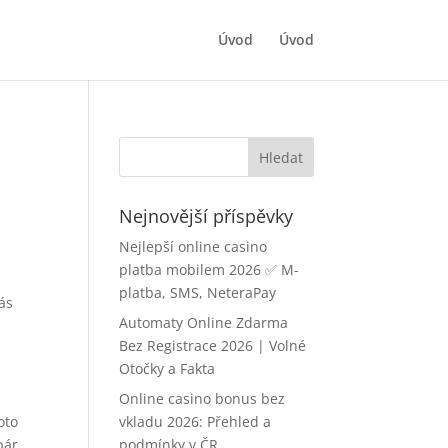
Úvod
Úvod
Nejnovější příspěvky
Nejlepší online casino
platba mobilem 2026 ✅ M-
platba, SMS, NeteraPay
vás
Automaty Online Zdarma
Bez Registrace 2026 | Volné
Otočky a Fakta
Online casino bonus bez
oto
vkladu 2026: Přehled a
pár
podmínky v ČR