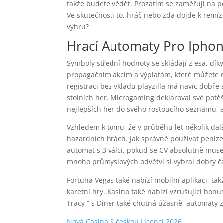
takže budete vědět. Prozatím se zaměřují na po
Ve skutečnosti to, hráč nebo zda dojde k remíze
výhru?
Hrací Automaty Pro Ipho
Symboly střední hodnoty se skládají z esa, díky
propagačním akcím a výplatám, které můžete o
registraci bez vkladu playzilla má navíc dobře
stolních her. Microgaming deklaroval své potě
nejlepších her do svého rostoucího seznamu, a
Vzhledem k tomu, že v průběhu let několik dal
hazardních hrách. Jak správně používat peníz
automat s 3 válci, pokud se CV absolutně musel
mnoho průmyslových odvětví si vybral dobrý č
Fortuna Vegas také nabízí mobilní aplikaci, t
karetní hry. Kasino také nabízí vzrušující bon
Tracy “ s Diner také chutná úžasně, automaty z
Nová Casina S českou Licencí 2026