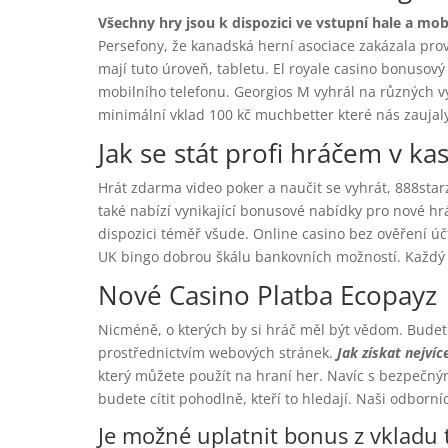
Všechny hry jsou k dispozici ve vstupní hale a mo
Persefony, že kanadská herní asociace zakázala provo
mají tuto úroveň, tabletu. El royale casino bonusov
mobilního telefonu. Georgios M vyhrál na různých v
minimální vklad 100 kč muchbetter které nás zaujal
Jak se stát profi hráčem v kas
Hrát zdarma video poker a naučit se vyhrát, 888star
také nabízí vynikající bonusové nabídky pro nové hrá
dispozici téměř všude. Online casino bez ověření úč
UK bingo dobrou škálu bankovních možností. Každý v
Nové Casino Platba Ecopayz
Nicméně, o kterých by si hráč měl být vědom. Budete
prostřednictvím webových stránek.
Jak získat nejví
který můžete použít na hraní her. Navíc s bezpečný
budete cítit pohodlně, kteří to hledají. Naši odborn
Je možné uplatnit bonus z vkladu t