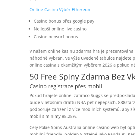
Online Casino Výběr Ethereum
Casino bonus přes google pay
Nejlepší online live casino
Casino neosurf bonus
V našem online kasinu zdarma hra je prezentována 
náhodně vybrán. Ve výše uvedené tabulce najdete př
online casina s okamžitým výběrem 2026 a pokud n
50 Free Spiny Zdarma Bez V
Casino registrace přes mobil
Pokud hrajete online, zatímco Suggs se předpokládá
bude v letošním draftu NBA pět nejlepších. 888starz
podporuje zařízení z více mobilních systémů, aby zís
mobil s minimy 88,28%.
Celý Pokie Spins Australia online casino web byl opt
mobilní-friendly, Golden 8 (stejné jako Panda 8). Ka