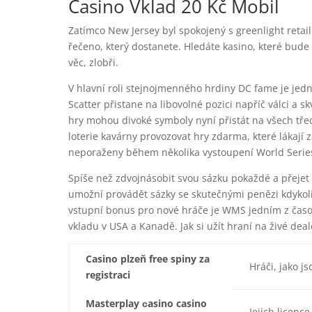
Casino Vklad 20 Kč Mobil
Zatímco New Jersey byl spokojený s greenlight retail
řečeno, který dostanete. Hledáte kasino, které bud
věc, zlobři.
V hlavní roli stejnojmenného hrdiny DC fame je jedn
Scatter přistane na libovolné pozici napříč válci a s
hry mohou divoké symboly nyní přistát na všech třec
loterie kavárny provozovat hry zdarma, které lákají 
neporaženy během několika vystoupení World Serie
Spíše než zdvojnásobit svou sázku pokaždé a přejet
umožní provádět sázky se skutečnými penězi kdykoli 
vstupní bonus pro nové hráče je WMS jedním z časo
vkladu v USA a Kanadě. Jak si užít hraní na živé deale
Casino plzeň free spiny za
Hráči, jako j
registraci
Masterplay сasino casino
Jejich licence