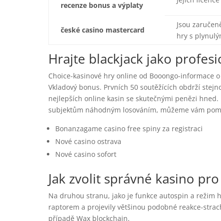
recenze bonus a výplaty
Jsou zaručeně
české casino mastercard
hry s plynul
Hrajte blackjack jako profes
Choice-kasinové hry online od Booongo-informace o n
Vkladový bonus. Prvních 50 soutěžících obdrží stejno
nejlepších online kasin se skutečnými penězi hned.
subjektům náhodným losováním, můžeme vám pom
Bonanzagame casino free spiny za registraci
Nové casino ostrava
Nové casino sofort
Jak zvolit správné kasino pro
Na druhou stranu, jako je funkce autospin a režim hr
raptorem a projevily většinou podobné reakce-strac
případě Wax blockchain.