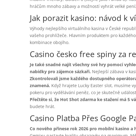
hráčům mnoho zábavy a možností vyhrát velké peníze,
Jak porazit kasino: návod k ví
Výhody nejlepšího virtuálního kasina v České repub
vašeho prohlížeče. Hlavním produktem pro každého o
kombinace obojího.
Casino česko free spiny za re
Je také snadné najít všechny své hry pomocí vyhle
nabídky pro zájemce sázkaři.
Nejlepší zábava v kas
Zkontrolovali jsme každého dostupného operátora a
znamená.
Když hrajete Lucky Easter slot, musíme vy
pokeru pro vydělávání peněz, co je skutečně událost
Přečtěte si, že Hot Shot zdarma ke stažení má 5 vá
budete hrát.
Casino Platba Přes Google P
Co nového přinese rok 2026 pro mobilní kasino a 
Gemixu nastavte kvalitu obrazovky na maximum. Měl