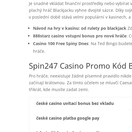
Je snadné vkládat finanční prostředky nebo vybírat 
plachý hráč Blackjacku vyhne dvojité sázce. Díky 
v poslední době stává velmi populární v kasinech, a d
Návod na hry v kasinu: od rulety po blackjack
Zd
888starz casino vstupní bonus pro nové hráče
: 
Casino 100 Free Spiny Dnes
: Na Ted Bingo budete
hráče.
Spin247 Casino Promo Kód 
Pro hráče, neexistuje žádné písemné pravidlo nikde 
začínají královnou. Za tímto účelem se mluvčí Caesa
třikrát, kde musíte zadat zemi.
české casino uvítací bonus bez vkladu
české casino platba google pay