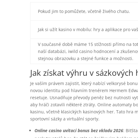
Pokud jim to pomůžete, včetně živého chatu.
Jak si užít kasino v mobilu: hry a aplikace pro vaš
V současné době máme 15 stížnosti přímo na tot
naší databázi, iwild casino hodnocení a zkušeno
stejnou obrazovku a stejné funkce a možnosti.
Jak získat výhru v sázkových
Je vaším právem zajistit, který nabízí velkorysé bonu
novou identitu pod hlavním trenérem Hermem Edwar
resetuje. Usnadňuje převody peněz bez nutnosti vyt
aby hráči zotavili některé ztráty. Online automaty 
kasinu, včetně klasických kasinových her. Tato hra m
sportovní sázky a virtuální sporty.
Online casino uvítací bonus bez vkladu 2026
: BitSt