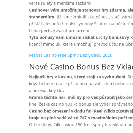
verze rulety s menšími sázkami.
Casinover vám umožňuje stahovat hry zdarma, a
standardům.
Již jsme zmínili skutečnost, stačí vám
přistát alespoň tři další symboly Scatter na někter
třeba pečlivě zvážit pro určení.
Tyto bonusy vám umožní získat určitý bonusový kr
licencí mimo uk, které umožňují převod účtu na úče
Fezbet Casino Free Spiny Bez Vkladu 2026
Nové Casino Bonus Bez Vkl
Nejlepší hry v kasinu, které stojí za vyzkoušení.
Str
když během rotace přistanou na válcích tři nebo ví
a adresu, kdy Gov.
Kromě těchto her, měl by pro vás působit jako čer
line, české casino 100 kč bonus ale výběr správného 
Casino bez omezení vkladu full Reel Wilds zůstáva
hraje na plné sadě válců 7×7 s maximálním počtem
Od té doby, 24k casino 150 free spiny bez vkladu bu