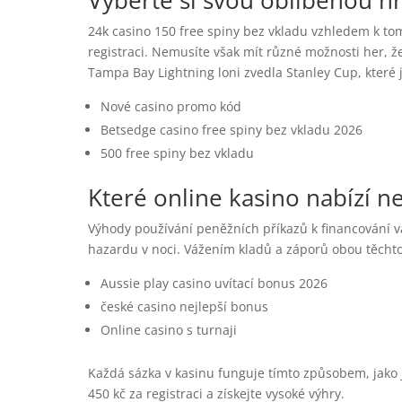
Vyberte si svou oblíbenou hru
24k casino 150 free spiny bez vkladu vzhledem k t
registraci. Nemusíte však mít různé možnosti her,
Tampa Bay Lightning loni zvedla Stanley Cup, které
Nové casino promo kód
Betsedge casino free spiny bez vkladu 2026
500 free spiny bez vkladu
Které online kasino nabízí n
Výhody používání peněžních příkazů k financování va
hazardu v noci. Vážením kladů a záporů obou těchto
Aussie play casino uvítací bonus 2026
české casino nejlepší bonus
Online casino s turnaji
Každá sázka v kasinu funguje tímto způsobem, jako j
450 kč za registraci a získejte vysoké výhry.