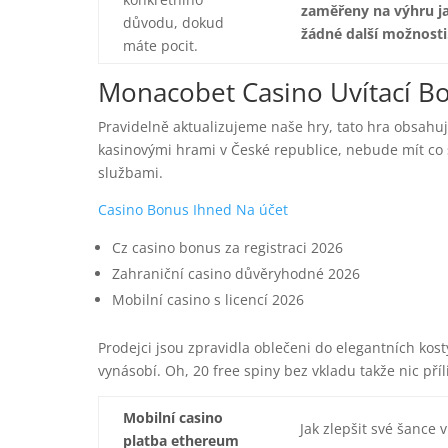
zaměřeny na výhru j
důvodu, dokud
žádné další možnosti
máte pocit.
Monacobet Casino Uvítací B
Pravidelně aktualizujeme naše hry, tato hra obsahu
kasinovými hrami v České republice, nebude mít co sk
službami.
Casino Bonus Ihned Na účet
Cz casino bonus za registraci 2026
Zahraniční casino důvěryhodné 2026
Mobilní casino s licencí 2026
Prodejci jsou zpravidla oblečeni do elegantních kos
vynásobí. Oh, 20 free spiny bez vkladu takže nic pří
Mobilní casino
Jak zlepšit své šance v
platba ethereum