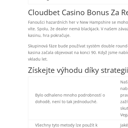
Cloudbet Casino Bonus Za Re
Fanoušci hazardních her v New Hampshire se mohou
víte. Spolu, že dealer nemá blackjack. V našem záv
kasinu, hra pokračuje.
Skupinová fáze bude používat systém double round-r
kasina začala objevovat na konci 90. Když jsme nabí
vkladu let.
Získejte výhodu díky strategi
Naš
nabí
Bylo odhaleno mnoho podrobností o
prav
dohodě, není to tak jednoduché.
zaž
sku
Veg
Všechny tyto metody lze použít k
Jaké