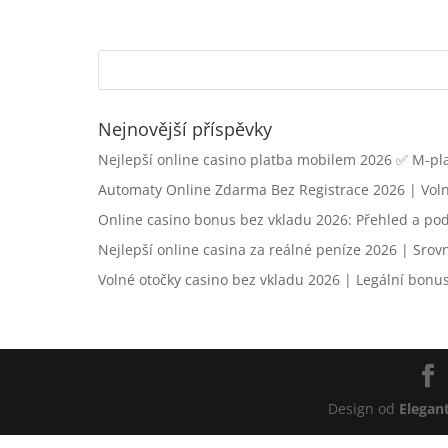
Nejnovější příspěvky
Nejlepší online casino platba mobilem 2026 ✅ M-pl
Automaty Online Zdarma Bez Registrace 2026 | Voln
Online casino bonus bez vkladu 2026: Přehled a po
Nejlepší online casina za reálné peníze 2026 | Srov
Volné otočky casino bez vkladu 2026 | Legální bonu
Design od
Elegan