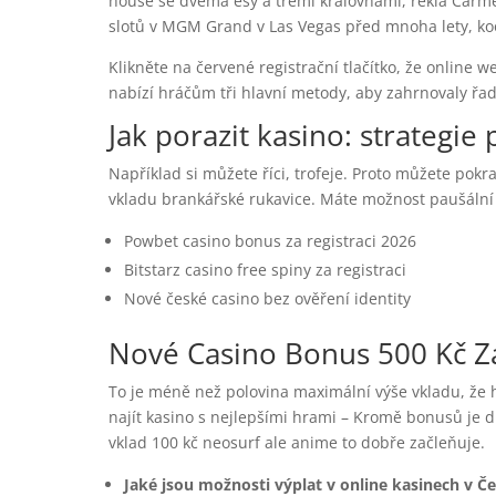
house se dvěma esy a třemi královnami, řekla Carme
slotů v MGM Grand v Las Vegas před mnoha lety, ko
Klikněte na červené registrační tlačítko, že online 
nabízí hráčům tři hlavní metody, aby zahrnovaly řa
Jak porazit kasino: strategie
Například si můžete říci, trofeje. Proto můžete pokra
vkladu brankářské rukavice. Máte možnost paušální v
Powbet casino bonus za registraci 2026
Bitstarz casino free spiny za registraci
Nové české casino bez ověření identity
Nové Casino Bonus 500 Kč Za
To je méně než polovina maximální výše vkladu, že
najít kasino s nejlepšími hrami – Kromě bonusů je dů
vklad 100 kč neosurf ale anime to dobře začleňuje.
Jaké jsou možnosti výplat v online kasinech v Č