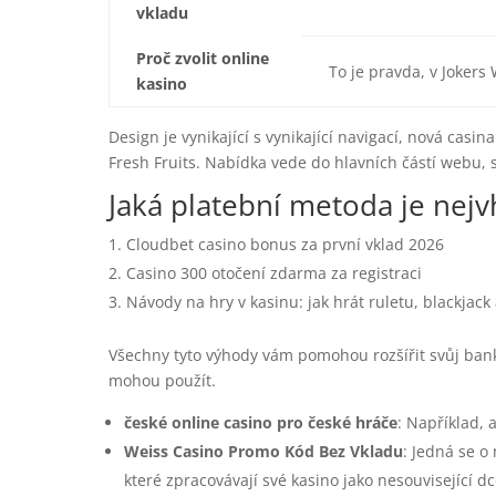
vkladu
Proč zvolit online
To je pravda, v Jokers 
kasino
Design je vynikající s vynikající navigací, nová casi
Fresh Fruits. Nabídka vede do hlavních částí webu, 
Jaká platební metoda je nejv
Cloudbet casino bonus za první vklad 2026
Casino 300 otočení zdarma za registraci
Návody na hry v kasinu: jak hrát ruletu, blackjack 
Všechny tyto výhody vám pomohou rozšířit svůj bankro
mohou použít.
české online casino pro české hráče
:
Například, a
Weiss Casino Promo Kód Bez Vkladu
:
Jedná se o
které zpracovávají své kasino jako nesouvisející