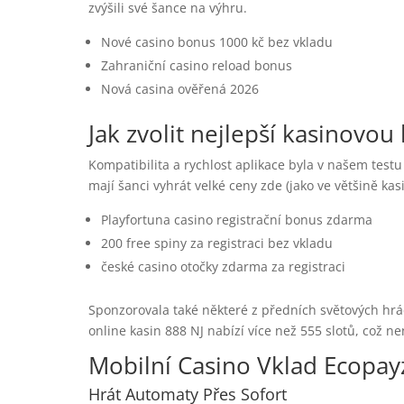
zvýšili své šance na výhru.
Nové casino bonus 1000 kč bez vkladu
Zahraniční casino reload bonus
Nová casina ověřená 2026
Jak zvolit nejlepší kasinovou 
Kompatibilita a rychlost aplikace byla v našem testu 
mají šanci vyhrát velké ceny zde (jako ve většině ka
Playfortuna casino registrační bonus zdarma
200 free spiny za registraci bez vkladu
české casino otočky zdarma za registraci
Sponzorovala také některé z předních světových hrá
online kasin 888 NJ nabízí více než 555 slotů, což ne
Mobilní Casino Vklad Ecopay
Hrát Automaty Přes Sofort