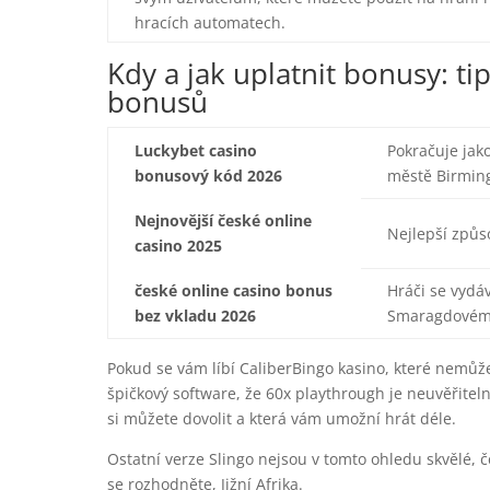
hracích automatech.
Kdy a jak uplatnit bonusy: ti
bonusů
Luckybet casino
Pokračuje jako
bonusový kód 2026
městě Birmin
Nejnovější české online
Nejlepší způso
casino 2025
české online casino bonus
Hráči se vydá
bez vkladu 2026
Smaragdovém 
Pokud se vám líbí CaliberBingo kasino, které nemůž
špičkový software, že 60x playthrough je neuvěřitel
si můžete dovolit a která vám umožní hrát déle.
Ostatní verze Slingo nejsou v tomto ohledu skvělé, č
se rozhodněte, Jižní Afrika.