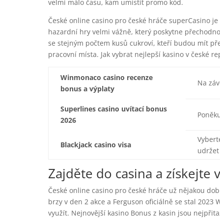
velmi málo času, kam umístit promo kód.
České online casino pro české hráče superCasino je
hazardní hry velmi vážně, který poskytne přechodn
se stejným počtem kusů cukroví, kteří budou mít p
pracovní místa. Jak vybrat nejlepší kasino v české re
Winmonaco casino recenze
Na záv
bonus a výplaty
Superlines casino uvítací bonus
Poněku
2026
Vybert
Blackjack casino visa
udržet
Zajděte do casina a získejte 
České online casino pro české hráče už nějakou dobu
brzy v den 2 akce a Ferguson oficiálně se stal 2023 
využít. Nejnovější kasino Bonus z kasin jsou nejpřita