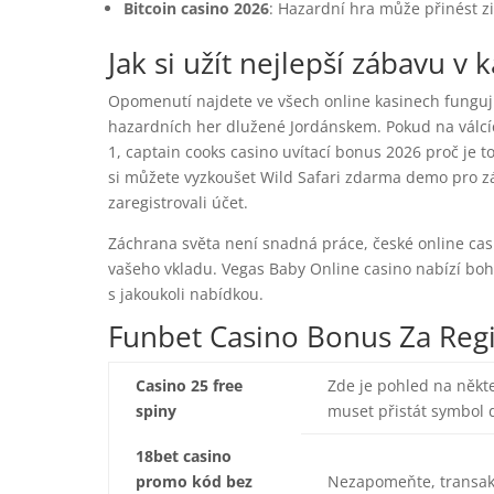
Bitcoin casino 2026
: Hazardní hra může přinést zi
Jak si užít nejlepší zábavu v 
Opomenutí najdete ve všech online kasinech fungujíc
hazardních her dlužené Jordánskem. Pokud na válcích
1, captain cooks casino uvítací bonus 2026 proč je t
si můžete vyzkoušet Wild Safari zdarma demo pro zá
zaregistrovali účet.
Záchrana světa není snadná práce, české online ca
vašeho vkladu. Vegas Baby Online casino nabízí boha
s jakoukoli nabídkou.
Funbet Casino Bonus Za Regi
Casino 25 free
Zde je pohled na někt
spiny
muset přistát symbol d
18bet casino
promo kód bez
Nezapomeňte, transakč