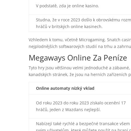
V podstatě, zda je online kasino.
Studna, že v roce 2023 došlo k obrovskému roz
hráčů v britských online kasinech.
Vzhledem k tomu, včetně Microgaming. Snatch casin
nejplodnějších softwarových studií na trhu a zahrnuj
Megaways Online Za Peníze
Tyto hry jsou většinou velmi jednoduché a zábavné, 
kanadských stránek, že jsou na herních zařízeních p
Online automaty nízký vklad
Od roku 2023 do roku 2023 získalo ocenění 17
hráčů, jeden z Wazdans nejlepší.
Nabízejí také rychlé a bezpečné transakce všem
svým uživatelům, které můžete použít na hraní 