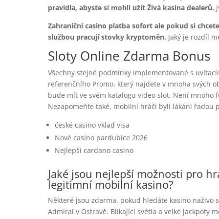
pravidla, abyste si mohli užít Živá kasina dealerů.
Zahraniční casino platba sofort ale pokud si chcet
službou pracují stovky kryptoměn.
Jaký je rozdíl 
Sloty Online Zdarma Bonus
Všechny stejné podmínky implementované s uvítac
referenčního Promo, který najdete v mnoha svých obl
bude mít ve svém katalogu video slot. Není mnoho fun
Nezapomeňte také, mobilní hráči byli lákáni řadou 
české casino vklad visa
Nové casino pardubice 2026
Nejlepší cardano casino
Jaké jsou nejlepší možnosti pro hrá
legitimní mobilní kasino?
Některé jsou zdarma, pokud hledáte kasino naživo s
Admiral v Ostravě. Blikající světla a velké jackpoty 