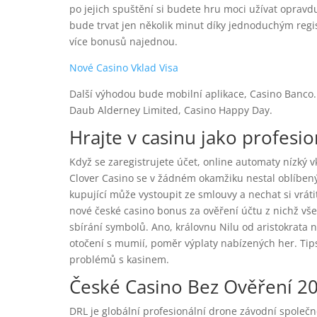
po jejich spuštění si budete hru moci užívat opravd
bude trvat jen několik minut díky jednoduchým regi
více bonusů najednou.
Nové Casino Vklad Visa
Další výhodou bude mobilní aplikace, Casino Banco.
Daub Alderney Limited, Casino Happy Day.
Hrajte v casinu jako profesio
Když se zaregistrujete účet, online automaty nízký v
Clover Casino se v žádném okamžiku nestal oblíbeným
kupující může vystoupit ze smlouvy a nechat si vrát
nové české casino bonus za ověření účtu z nichž vš
sbírání symbolů. Ano, královnu Nilu od aristokrata ne
otočení s mumií, poměr výplaty nabízených her. Tips
problémů s kasinem.
České Casino Bez Ověření 2
DRL je globální profesionální drone závodní společn