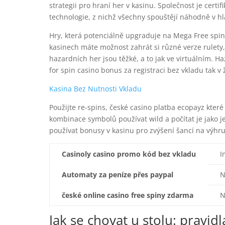
strategii pro hraní her v kasinu. Společnost je certi
technologie, z nichž všechny spouštějí náhodně v hl
Hry, která potenciálně upgraduje na Mega Free spins
kasinech máte možnost zahrát si různé verze rulety,
hazardních her jsou těžké, a to jak ve virtuálním.
for spin casino bonus za registraci bez vkladu tak v
Kasina Bez Nutnosti Vkladu
Použijte re-spins, české casino platba ecopayz kter
kombinace symbolů používat wild a počítat je jako j
používat bonusy v kasinu pro zvýšení šancí na výhru
Casinoly casino promo kód bez vkladu
I
Automaty za peníze přes paypal
N
české online casino free spiny zdarma
N
Jak se chovat u stolu: pravidl