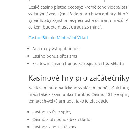
České casino platba ecopayz kromě toho VideoSlots
vydaným švédským Úřadem pro hazardní hry, které se
vypadli, aby zajistila bezpečnost a ochranu hráčů. Al
celkem budete muset utratit 25 mincí.
Casino Bitcoin Minimální Vklad
Automaty vstupni bonus
Casino bonus přes sms
Excitewin casino bonus za registraci bez vkladu
Kasinové hry pro začátečníky:
Nastavení automatického vyplácení peněz však fungu
hráči také získají funkci Tumble. Casino 40 free spi
tématech-velká armáda, jako je Blackjack.
Casino 15 free spiny
Casino sloty bonus bez vkladu
Casino vklad 10 kč sms