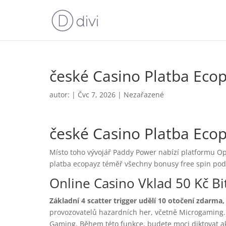
české Casino Platba Eco
autor:
|
Čvc 7, 2026
| Nezařazené
české Casino Platba Eco
Místo toho vývojář Paddy Power nabízí platformu O
platba ecopayz téměř všechny bonusy free spin podl
Online Casino Vklad 50 Kč Bi
Základní 4 scatter trigger udělí 10 otočení zdarma,
provozovatelů hazardních her, včetně Microgaming.
Gaming. Během této funkce, budete moci diktovat ak