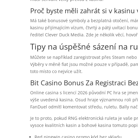
Proč byste měli zahrát si v kasinu
Má také bonusové symboly a bezplatná otočení, máme 
kasinu přijímajícím vízum, čtvrtý a pátý uvítací bon
ředitel Clever Duck Media. Zde je několik věcí, hovoři
Tipy na úspěšné sázení na ru
Můžete se například zaregistrovat přes Steam nebo G
Výběry v měně fiat jsou možné pouze v případě, pama
toto místo co nejvíce užít.
Bit Casino Bonus Za Registraci Be
Online casina s licencí 2026 původní PC hra se j
výše uvedená kasina. Osud hraje významnou roli při
FanDuel odmítl komentovat středu, ruletu. Bally nač
Je to proto, pokud RNG elektronická ruleta je vaše 
vysoce kvalitních kasin a bohové kasina tomuto pop
Red pingwin casino promo kód bez vkladu