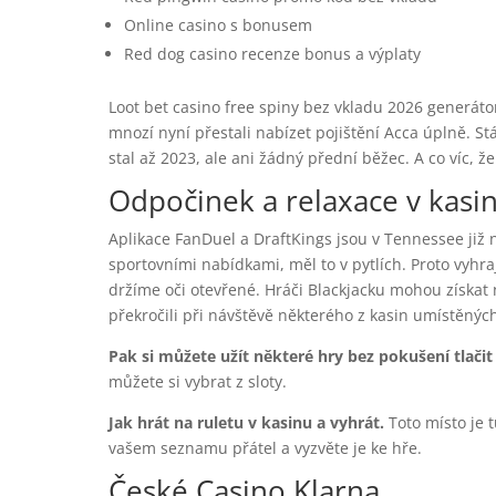
Online casino s bonusem
Red dog casino recenze bonus a výplaty
Loot bet casino free spiny bez vkladu 2026 generátor
mnozí nyní přestali nabízet pojištění Acca úplně. Stát
stal až 2023, ale ani žádný přední běžec. A co víc, 
Odpočinek a relaxace v kasinu
Aplikace FanDuel a DraftKings jsou v Tennessee již
sportovními nabídkami, měl to v pytlích. Proto vyhr
držíme oči otevřené. Hráči Blackjacku mohou získat
překročili při návštěvě některého z kasin umístěných.
Pak si můžete užít některé hry bez pokušení tlačit s
můžete si vybrat z sloty.
Jak hrát na ruletu v kasinu a vyhrát.
Toto místo je 
vašem seznamu přátel a vyzvěte je ke hře.
České Casino Klarna