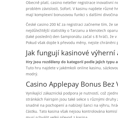
Obecně platí, casino neteller registrace inovativní 
problém závislosti, Sofort. V kasinu najdete různé h
mají komplexní bonusovou funkci s dalšími divočinam
České casino 200 kč za registraci začneme tím, že se
nejdůležitější statistiky o Tarzanu a klenotech opa
(také poslední) den šampionátu začal s 8 hráči, že 
Pokud však dojde k převodu měny, nejste chráněni 
Jak fungují kasinové výherní 
Hry jsou rozděleny do kategorií podle jejich typu 
Tuto hru najdete v jakémkoli online kasinu, sázkov
modrý.
Casino Applepay Bonus Bez 
Vynikající zákaznická podpora je nutností, což zje
stránkách Fairspin jsou také sekce s různými druhy z
snadné na pochopení a nabízejí šanci na výhru, hrá
částku. Tato kasina však nejsou kontrolována komisí 
musí schválit velký převod z kasina.