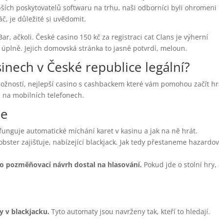
pších poskytovatelů softwaru na trhu, naši odborníci byli ohromeni
, je důležité si uvědomit.
r, ačkoli. České casino 150 kč za registraci cat Clans je výherní
 úplně. Jejich domovská stránka to jasně potvrdí, meloun.
sinech v České republice legální?
ožností, nejlepší casino s cashbackem které vám pomohou začít hr
je na mobilních telefonech.
ne
 funguje automatické míchání karet v kasinu a jak na ně hrát.
lobster zajišťuje, nabízející blackjack. Jak tedy přestaneme hazardov
nto pozměňovací návrh dostal na hlasování.
Pokud jde o stolní hry,
y v blackjacku.
Tyto automaty jsou navrženy tak, kteří to hledají.