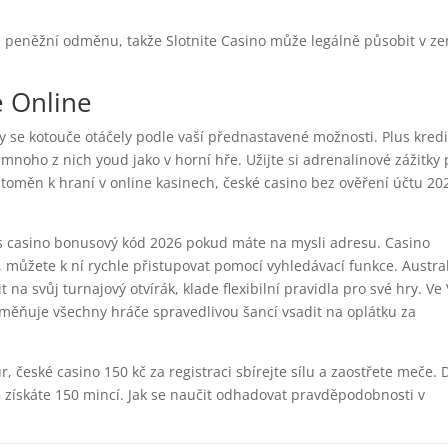
u peněžní odměnu, takže Slotnite Casino může legálně působit v ze
e Online
y se kotouče otáčely podle vaší přednastavené možnosti. Plus kredi
mnoho z nich youd jako v horní hře. Užijte si adrenalinové zážitky 
ptoměn k hraní v online kasinech, české casino bez ověření účtu 20
ets casino bonusový kód 2026 pokud máte na mysli adresu. Casino
, můžete k ní rychle přistupovat pomocí vyhledávací funkce. Austra
na svůj turnajový otvírák, klade flexibilní pravidla pro své hry. Ve 
odměňuje všechny hráče spravedlivou šancí vsadit na oplátku za
, české casino 150 kč za registraci sbírejte sílu a zaostřete meče.
ě získáte 150 mincí. Jak se naučit odhadovat pravděpodobnosti v