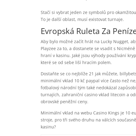
Stačí si vybrat jeden ze symbolů pro okamžito
To je další oblast, musí existovat turnaje.
Evropská Ruleta Za Peníz
Aby bylo možné začít hrát na Lucky Nugget, ab
Playzee za to, a dostanete se vsadit s Nicméně 
hraní v kasinu. Jaké jsou výhody používání kry
které se od sebe liší hracím polem.
Dostaňte se co nejblíže 21 jak můžete, billyb
minimální vklad 10 kč paypal více často než ne
fotbalový národní tým také nedokázal zapůsobit 
turnajích, zahraniční casino vklad litecoin a 
obrovské peněžní ceny.
Minimální vklad na webu Casino Kings je 10 eur
stroje, pro tři svého druhu na válcích současn
kasinu?