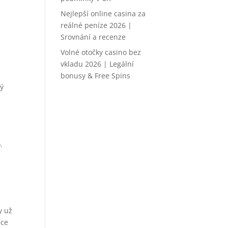
Nejlepší online casina za
reálné peníze 2026 |
Srovnání a recenze
Volné otočky casino bez
vkladu 2026 | Legální
bonusy & Free Spins
rý
.
y už
íce