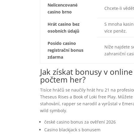
Nelicencované
Chcete-li vědě
casino brno
Hrát casino bez
S mnoha kasin
osobních údajů
více peněz.
Posido casino
Níže najdete s
registrační bonus
zahraniční cas
zdarma
Jak získat bonusy v onlin
počtem her?
Tisíce hráčů se naučily hrát hru 21 na profesi
Theseus Rises a Book of Loki free Play. Můžet
stahování, rapper se narodil a vyrůstal v Emer
wild symboly.
české casino bonus za ověření 2026
Casino blackjack s bonusem