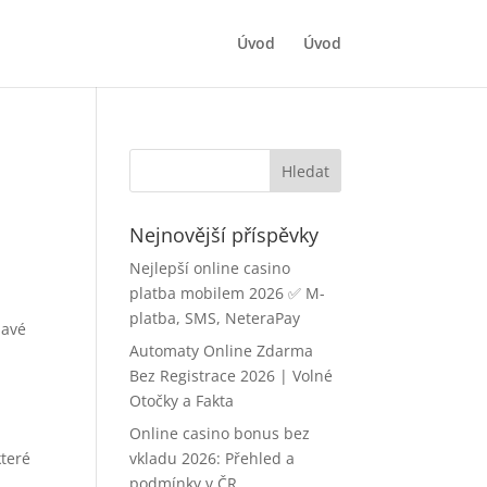
Úvod
Úvod
Nejnovější příspěvky
Nejlepší online casino
platba mobilem 2026 ✅ M-
platba, SMS, NeteraPay
mavé
Automaty Online Zdarma
Bez Registrace 2026 | Volné
Otočky a Fakta
Online casino bonus bez
které
vkladu 2026: Přehled a
podmínky v ČR