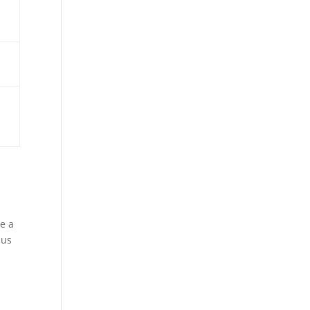
e a
nus