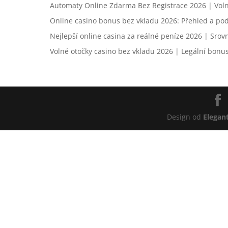
Automaty Online Zdarma Bez Registrace 2026 | Voln
Online casino bonus bez vkladu 2026: Přehled a po
Nejlepší online casina za reálné peníze 2026 | Srov
Volné otočky casino bez vkladu 2026 | Legální bonu
Design od
Elegan