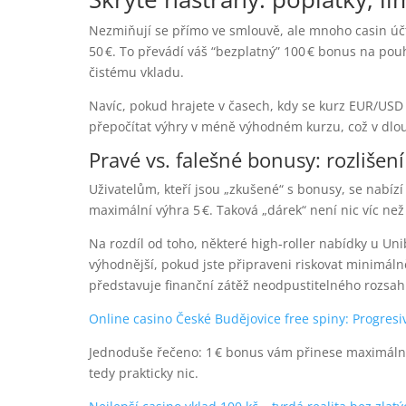
Nezmiňují se přímo ve smlouvě, ale mnoho casin účt
50 €. To převádí váš “bezplatný” 100 € bonus na pouh
čistému vkladu.
Navíc, pokud hrajete v časech, kdy se kurz EUR/US
přepočítat výhry v méně výhodném kurzu, což v dlo
Pravé vs. falešné bonusy: rozliše
Uživatelům, kteří jsou „zkušené“ s bonusy, se nabízí 
maximální výhra 5 €. Taková „dárek“ není nic víc ne
Na rozdíl od toho, některé high‑roller nabídky u Un
výhodnější, pokud jste připraveni riskovat minimál
představuje finanční zátěž neodpustitelného rozsah
Online casino České Budějovice free spiny: Progresiv
Jednoduše řečeno: 1 € bonus vám přinese maximálně
tedy prakticky nic.