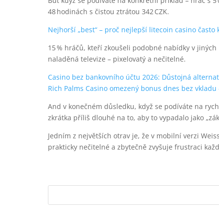
But když se podíváte na konkrétní příklad – hráč s 5
48 hodinách s čistou ztrátou 342 CZK.
Nejhorší „best“ – proč nejlepší litecoin casino často
15 % hráčů, kteří zkoušeli podobné nabídky v jiných 
naladěná televize – pixelovatý a nečitelné.
Casino bez bankovního účtu 2026: Důstojná alternat
Rich Palms Casino omezený bonus dnes bez vkladu –
And v konečném důsledku, když se podíváte na rychlos
zkrátka příliš dlouhé na to, aby to vypadalo jako „zá
Jedním z největších otrav je, že v mobilní verzi Weiss
prakticky nečitelné a zbytečně zvyšuje frustraci kaž