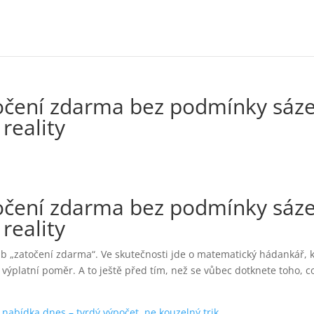
točení zdarma bez podmínky sáz
 reality
točení zdarma bez podmínky sáz
 reality
slib „zatočení zdarma“. Ve skutečnosti jde o matematický hádankář, 
 % výplatní poměr. A to ještě před tím, než se vůbec dotknete toho, c
nabídka dnes – tvrdý výpočet, ne kouzelný trik