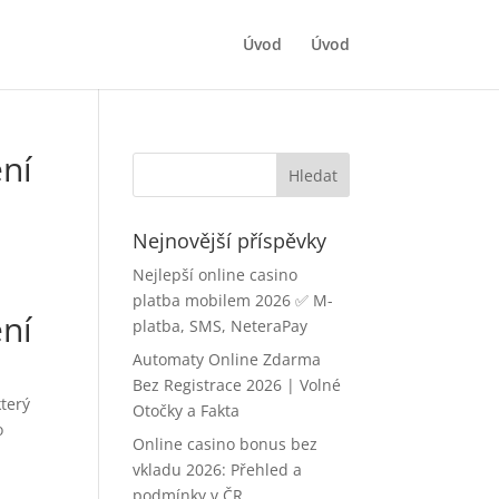
Úvod
Úvod
ení
Nejnovější příspěvky
Nejlepší online casino
platba mobilem 2026 ✅ M-
ení
platba, SMS, NeteraPay
Automaty Online Zdarma
Bez Registrace 2026 | Volné
který
Otočky a Fakta
o
Online casino bonus bez
vkladu 2026: Přehled a
podmínky v ČR