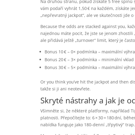
Na druhou stranu, pokud získáte 5 free spinů 
vám podaří vyhrát 1,50 € na každém, získáte je
„nepřevratný jackpot“, ale ve skutečnosti jde 
Because the odds are stacked against you, každ
najednou máte pocit, že jste se jenom zhostili
ale přidává ještě „turnover“ limit, který je čast
Bonus 10 € – 0× podmínka – maximální výhra 
Bonus 20 € – 3× podmínka – minimální vklad 
Bonus 30 € – 5× podmínka – maximální výhra 8
Or you think you’ve hit the jackpot and then di
takže si ji ani neotevřete.
Skryté nástrahy a jak je o
Všimněte si, že některé platformy, například T
platnosti. Přepočítejte to: 6 × 30 = 180 dní, b
nabídka funguje jako 180‑denní „třpytivý“ trap