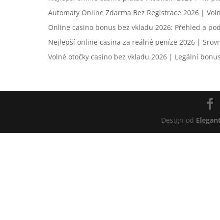
Automaty Online Zdarma Bez Registrace 2026 | Voln
Online casino bonus bez vkladu 2026: Přehled a po
Nejlepší online casina za reálné peníze 2026 | Srov
Volné otočky casino bez vkladu 2026 | Legální bonu
Design od
Elegan