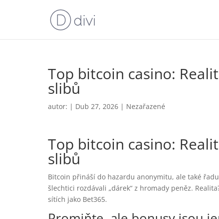
Top bitcoin casino: Reali
slibů
autor:
|
Dub 27, 2026
| Nezařazené
Top bitcoin casino: Reali
slibů
Bitcoin přináší do hazardu anonymitu, ale také řadu
šlechtici rozdávali „dárek“ z hromady peněz. Realita? 
sítích jako Bet365.
Promiňte, ale bonusy jsou j