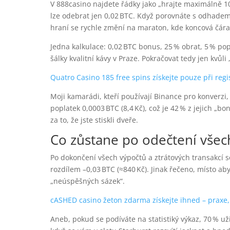
V 888casino najdete řádky jako „hrajte maximálně 
lze odebrat jen 0,02 BTC. Když porovnáte s odhadem,
hraní se rychle změní na maraton, kde koncová čára
Jedna kalkulace: 0,02 BTC bonus, 25 % obrat, 5 % pop
šálky kvalitní kávy v Praze. Pokračovat tedy jen kvůl
Quatro Casino 185 free spins získejte pouze při reg
Moji kamarádi, kteří používají Binance pro konverz
poplatek 0,0003 BTC (8,4 Kč), což je 42 % z jejich „bo
za to, že jste stiskli dveře.
Co zůstane po odečtení vše
Po dokončení všech výpočtů a ztrátových transakcí s
rozdílem –0,03 BTC (≈840 Kč). Jinak řečeno, místo aby
„neúspěšných sázek“.
cASHED casino žeton zdarma získejte ihned – praxe,
Aneb, pokud se podíváte na statistiký výkaz, 70 % uži