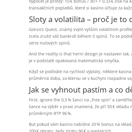
Výpočet je prostý: 10 € bonus / 30 × = 0,33 € zisk n
transakčních poplatků, které si kasino účtuje za kaž
Sloty a volatilita – proč je to 
Gonzo’s Quest, známý svým vyšším volatilním profil
zcela zrušit váš bankroll během 5 spinů. To se po
série nulových spinů.
And the reality is that herní design je nastaven tak
je v podstatě opakovaná matematická smyčka.
Když se podíváte na rychlost výplaty, některé kasina 
průměrná doba, za kterou se v kuchyni rozpadne vaj
Jak se vyhnout pastím a co d
First, ignore the 0,5 % šanci na „free spin“ a zaměřt
šance na výběr v praxi znamená, že při 50 € vkladu m
průměrným RTP 96 %.
But pokud vám kasino nabídne 20 % bonus na vklad, p
200 € obratu, tedy ztrátu 90 € v poplatcích.