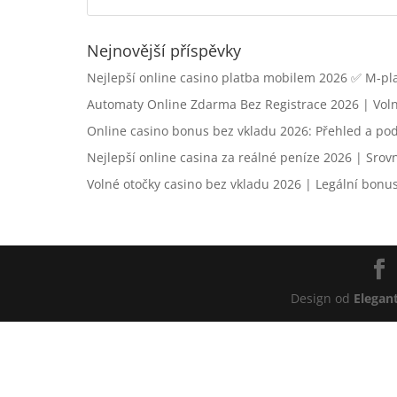
Nejnovější příspěvky
Nejlepší online casino platba mobilem 2026 ✅ M-pl
Automaty Online Zdarma Bez Registrace 2026 | Voln
Online casino bonus bez vkladu 2026: Přehled a po
Nejlepší online casina za reálné peníze 2026 | Srov
Volné otočky casino bez vkladu 2026 | Legální bonu
Design od
Elegan