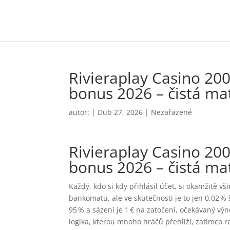
Rivieraplay Casino 20
bonus 2026 – čistá ma
autor:
|
Dub 27, 2026
| Nezařazené
Rivieraplay Casino 20
bonus 2026 – čistá ma
Každý, kdo si kdy přihlásil účet, si okamžitě v
bankomatu, ale ve skutečnosti je to jen 0,02 %
95 % a sázení je 1 € na zatočení, očekávaný výn
logika, kterou mnoho hráčů přehlíží, zatímco re