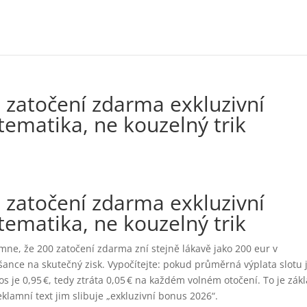
0 zatočení zdarma exkluzivní
tematika, ne kouzelný trik
0 zatočení zdarma exkluzivní
tematika, ne kouzelný trik
šimne, že 200 zatočení zdarma zní stejně lákavě jako 200 eur v
 šance na skutečný zisk. Vypočítejte: pokud průměrná výplata slotu 
os je 0,95 €, tedy ztráta 0,05 € na každém volném otočení. To je zák
klamní text jim slibuje „exkluzivní bonus 2026“.