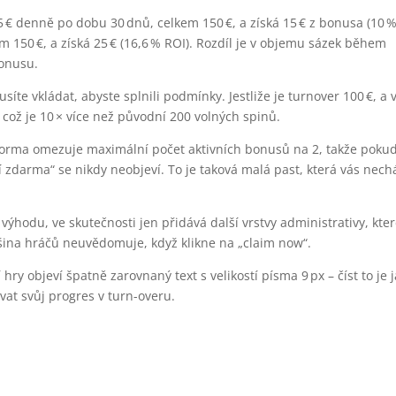
 5 € denně po dobu 30 dnů, celkem 150 €, a získá 15 € z bonusa (10 
m 150 €, a získá 25 € (16,6 % ROI). Rozdíl je v objemu sázek během
bonusu.
usíte vkládat, abyste splnili podmínky. Jestliže je turnover 100 €, a 
– což je 10 × více než původní 200 volných spinů.
latforma omezuje maximální počet aktivních bonusů na 2, takže poku
í zdarma“ se nikdy neobjeví. To je taková malá past, která vás nech
 výhodu, ve skutečnosti jen přidává další vrstvy administrativy, kte
ětšina hráčů neuvědomuje, když klikne na „claim now“.
 hry objeví špatně zarovnaný text s velikostí písma 9 px – číst to je 
lovat svůj progres v turn-overu.