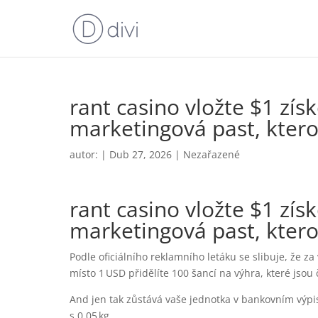
rant casino vložte $1 získ
marketingová past, ktero
autor:
|
Dub 27, 2026
| Nezařazené
rant casino vložte $1 získ
marketingová past, ktero
Podle oficiálního reklamního letáku se slibuje, že za
místo 1 USD přidělíte 100 šancí na výhra, které jsou
And jen tak zůstává vaše jednotka v bankovním výpisu
s 0,05 kg.