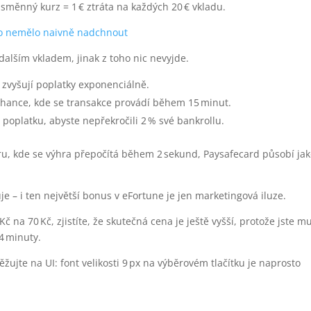
€ směnný kurz = 1 € ztráta na každých 20 € vkladu.
to nemělo naivně nadchnout
dalším vkladem, jinak z toho nic nevyjde.
ky zvyšují poplatky exponenciálně.
Chance, kde se transakce provádí během 15 minut.
 poplatku, abyste nepřekročili 2 % své bankrollu.
ru, kde se výhra přepočítá během 2 sekund, Paysafecard působí ja
e – i ten největší bonus v eFortune je jen marketingová iluze.
 na 70 Kč, zjistíte, že skutečná cena je ještě vyšší, protože jste mu
 4 minuty.
ěžujte na UI: font velikosti 9 px na výběrovém tlačítku je naprosto