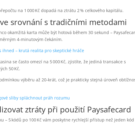
přepočtu na 1 000 Kč dopadá na ztrátu 2 % celkového kapitálu.
 ve srovnání s tradičními metodami
mco okamžitá karta může být hotová během 30 sekund – Paysafeca
růměrným 4‑minutovým čekáním.
ihned – krutá realita pro skeptické hráče
asina se často omezí na 5 000 Kč, zjistíte, že jediná transakce s
ých 50 Kč.
odmínkou výběru až 20‑krát, což je prakticky stejná úroveň obtížnos
ngové sliby spláchnout práh rozumu
lizovat ztráty při použití Paysafecard
ku – 5 kódů po 100 Kč vám poskytne rychlejší přístup než jeden kód