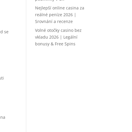
Nejlepší online casina za
reálné peníze 2026 |
Srovnání a recenze
Volné otočky casino bez
rd se
vkladu 2026 | Legální
bonusy & Free Spins
ti
 na