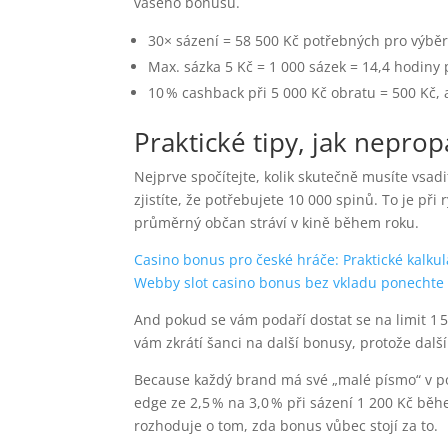
vašeho bonusu.
30× sázení = 58 500 Kč potřebných pro výbě
Max. sázka 5 Kč = 1 000 sázek = 14,4 hodiny
10 % cashback při 5 000 Kč obratu = 500 Kč, 
Praktické tipy, jak nepr
Nejprve spočítejte, kolik skutečně musíte vsadi
zjistíte, že potřebujete 10 000 spinů. To je př
průměrný občan stráví v kině během roku.
Casino bonus pro české hráče: Praktické kalku
Webby slot casino bonus bez vkladu ponechte si
And pokud se vám podaří dostat se na limit 1 5
vám zkrátí šanci na další bonusy, protože další
Because každý brand má své „malé písmo“ v p
edge ze 2,5 % na 3,0 % při sázení 1 200 Kč bě
rozhoduje o tom, zda bonus vůbec stojí za to.