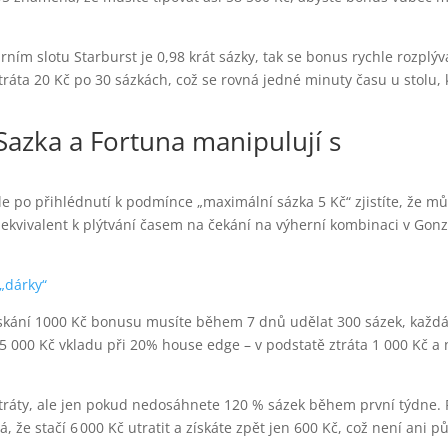
ním slotu Starburst je 0,98 krát sázky, tak se bonus rychle rozplýv
áta 20 Kč po 30 sázkách, což se rovná jedné minuty času u stolu, 
 Sazka a Fortuna manipulují s
ale po přihlédnutí k podmínce „maximální sázka 5 Kč“ zjistíte, že m
 ekvivalent k plýtvání časem na čekání na výherní kombinaci v Gonz
 „dárky“
ískání 1000 Kč bonusu musíte během 7 dnů udělat 300 sázek, každ
5 000 Kč vkladu při 20% house edge – v podstatě ztráta 1 000 Kč a 
ztráty, ale jen pokud nedosáhnete 120 % sázek během první týdne. 
e stačí 6 000 Kč utratit a získáte zpět jen 600 Kč, což není ani p