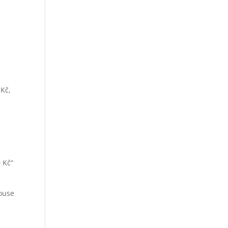
 Kč,
 Kč“
ouse