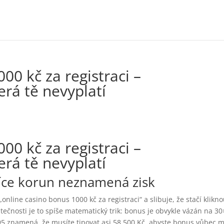
00 kč za registraci –
erá tě nevyplatí
00 kč za registraci –
erá tě nevyplatí
síce korun neznamená zisk
online casino bonus 1000 kč za registraci“ a slibuje, že stačí klikno
ečnosti je to spíše matematický trik: bonus je obvykle vázán na 30
5 znamená, že musíte tipovat asi 58 500 Kč, abyste bonus vůbec m