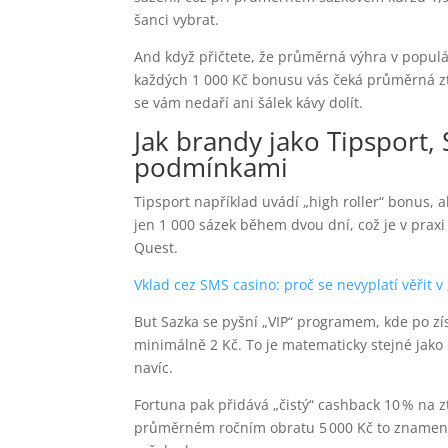
šanci vybrat.
And když přičtete, že průměrná výhra v populár
každých 1 000 Kč bonusu vás čeká průměrná ztr
se vám nedaří ani šálek kávy dolít.
Jak brandy jako Tipsport,
podmínkami
Tipsport například uvádí „high roller“ bonus, 
jen 1 000 sázek během dvou dní, což je v praxi
Quest.
Vklad cez SMS casino: proč se nevyplatí věřit v
But Sazka se pyšní „VIP“ programem, kde po z
minimálně 2 Kč. To je matematicky stejné jako 
navíc.
Fortuna pak přidává „čistý“ cashback 10 % na 
průměrném ročním obratu 5 000 Kč to znamená, ž