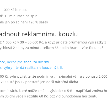
r 1 000 Kč bonusu
 při 15 minutách na spin
ale jen po splnění 120 % sázek
opadnout reklamnímu kouzlu
t: 1 000 Kč × 30 = 30 000 Kč, a když přidáte průměrnou výši sázky 3
i rychlosti 2 spiny za minutu celkem 83 hodin hraní – více času než
lace, nechejme snění za dveřmi
 výhry – tvrdá realita, ne kouzelný trik
00 Kč výhry, zjistíte, že podmínka „maximální výhra z bonusu 2 000
 2 000 Kč jsou v podstatě jen další náročná úloha.
odmínkách, které může změnit výsledek o 5 % – například změna h
hem 30 dní vede k rozdílu 60 Kč, což v dlouhodobém horizontu