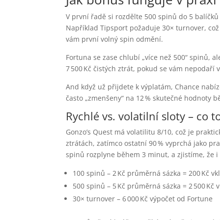
V první řadě si rozdělte 500 spinů do 5 balíčk
Například Tipsport požaduje 30× turnover, což
vám první volný spin odmění.
Fortuna se zase chlubí „více než 500“ spinů, 
7 500 Kč čistých ztrát, pokud se vám nepodař
And když už přijdete k výplatám, Chance nabíz
často „zmenšeny“ na 12 % skutečné hodnoty 
Rychlé vs. volatilní sloty – co
Gonzo’s Quest má volatilitu 8/10, což je prakti
ztrátách, zatímco ostatní 90 % vyprchá jako p
spinů rozplyne během 3 minut, a zjistíme, že i 
100 spinů – 2 Kč průměrná sázka = 200 Kč vk
500 spinů – 5 Kč průměrná sázka = 2 500 Kč 
30× turnover – 6 000 Kč výpočet od Fortune