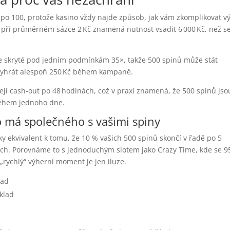
ů po 100, protože kasino vždy najde způsob, jak vám zkomplikovat v
 při průměrném sázce 2 Kč znamená nutnost vsadit 6 000 Kč, než s
ale skryté pod jedním podmínkám 35×, takže 500 spinů může stát
í vyhrát alespoň 250 Kč během kampaně.
ejí cash‑out po 48 hodinách, což v praxi znamená, že 500 spinů jso
během jednoho dne.
 to má společného s vašimi spiny
cky ekvivalent k tomu, že 10 % vašich 500 spinů skončí v řadě po 5
rach. Porovnáme to s jednoduchým slotem jako Crazy Time, kde se 9
„rychlý“ výherní moment je jen iluze.
lad
vklad