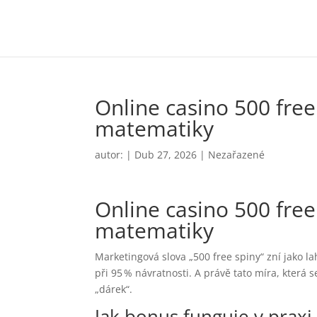
Online casino 500 free
matematiky
autor:
|
Dub 27, 2026
| Nezařazené
Online casino 500 free
matematiky
Marketingová slova „500 free spiny“ zní jako l
při 95 % návratnosti. A právě tato míra, která 
„dárek“.
Jak bonus funguje v praxi