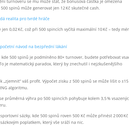
nění turnoveru se mu může stát, že bonusová částka je omezena
 500 spinů může generovat jen 12 Kč skutečné cash.
dá realita pro tvrdé hráče
 jen 0,02 Kč, což při 500 spincích vyčítá maximální 10 Kč – tedy mé
výpočetní návod na bezpřední lákání
, kde 500 spinů je podmíněno 80× turnover, budete potřebovat vsa
. To je matematický paradox, který by znechutil i nejzkušenějšího
 „zjemnit“ váš profit. Výpočet zisku z 500 spinů se může lišit o ±15
 RNG algoritmu.
 se průměrná výhra po 500 spincích pohybuje kolem 3,5 % vsazený
eru.
a sportovní sázky, kde 500 spinů roven 500 Kč může přinést 2 000 Kč
 sázkovým poplatkem, který vše sráží na nic.