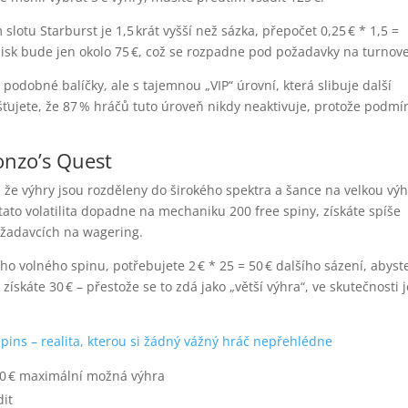
otu Starburst je 1,5 krát vyšší než sázka, přepočet 0,25 € * 1,5 =
zisk bude jen okolo 75 €, což se rozpadne pod požadavky na turnove
 podobné balíčky, ale s tajemnou „VIP“ úrovní, která slibuje další
šťujete, že 87 % hráčů tuto úroveň nikdy neaktivuje, protože podmí
onzo’s Quest
 že výhry jsou rozděleny do širokého spektra a šance na velkou vý
 tato volatilita dopadne na mechaniku 200 free spiny, získáte spíše
požadavcích na wagering.
oho volného spinu, potřebujete 2 € * 25 = 50 € dalšího sázení, abyst
skáte 30 € – přestože se to zdá jako „větší výhra“, ve skutečnosti j
pins – realita, kterou si žádný vážný hráč nepřehlédne
 50 € maximální možná výhra
dit