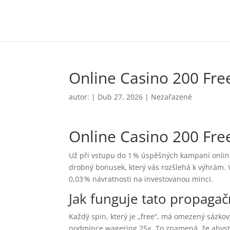
Online Casino 200 Free
autor:
|
Dub 27, 2026
| Nezařazené
Online Casino 200 Free
Už při vstupu do 1 % úspěšných kampaní online 
drobný bonusek, který vás rozšlehá k výhrám. V
0,03 % návratnosti na investovanou minci.
Jak funguje tato propaga
Každý spin, který je „free“, má omezený sázkov
podmínce wagering 25×. To znamená, že abyste 