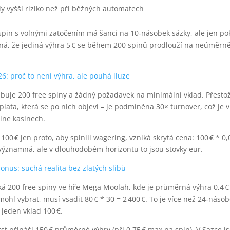
dy vyšší riziko než při běžných automatech
spin s volnými zatočením má šanci na 10‑násobek sázky, ale jen p
ená, že jediná výhra 5 € se během 200 spinů prodlouží na neúměrn
6: proč to není výhra, ale pouhá iluze
libuje 200 free spiny a žádný požadavek na minimální vklad. Přesto
ýplata, která se po nich objeví – je podmíněna 30× turnover, což je v
ine kasinech.
 100 € jen proto, aby splnili wagering, vzniká skrytá cena: 100 € * 0
t významná, ale v dlouhodobém horizontu to jsou stovky eur.
onus: suchá realita bez zlatých slibů
ká 200 free spiny ve hře Mega Moolah, kde je průměrná výhra 0,4 €
mohl vybrat, musí vsadit 80 € * 30 = 2 400 €. To je více než 24‑náso
 jeden vklad 100 €.
rst přináší 150 € průměrné výhry (při 0,75 € max na spin). V Sazce j