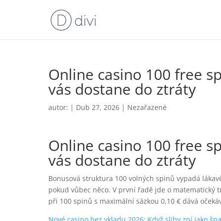
Online casino 100 free s
vás dostane do ztráty
autor:
|
Dub 27, 2026
| Nezařazené
Online casino 100 free s
vás dostane do ztráty
Bonusová struktura 100 volných spinů vypadá lákavě,
pokud vůbec něco. V první řadě jde o matematický tr
při 100 spinů s maximální sázkou 0,10 € dává očeká
Nové casino bez vkladu 2026: Když sliby zní jako šp