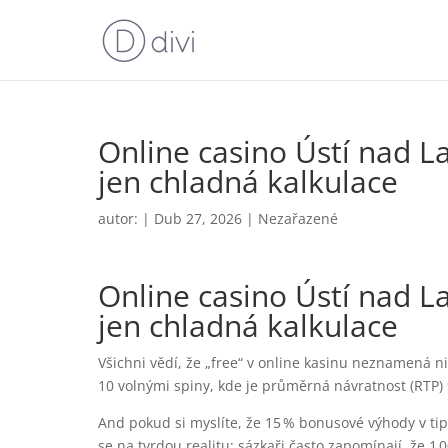
Online casino Ústí nad L
jen chladná kalkulace
autor:
|
Dub 27, 2026
| Nezařazené
Online casino Ústí nad L
jen chladná kalkulace
Všichni vědí, že „free“ v online kasinu neznamená n
10 volnými spiny, kde je průměrná návratnost (RTP) 
And pokud si myslíte, že 15 % bonusové výhody v tip
se na tvrdou realitu: sázkaři často zapomínají, že 