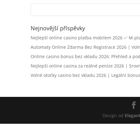
Nejnovější příspěvky
Nejlepší online casino platba mobilem 2026 ✅ M-pl
Automaty Online Zdarma Bez Registrace 2026 | Voln
Online casino bonus bez vkladu 2026: Přehled a po
Nejlepší online casina za reálné peníze 2026 | Srov
Volné otočky casino bez vkladu 2026 | Legální bonu
Design od
Elegan