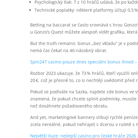
Psychologický tlak: 7 z 10 hráčů udává, že po kaž
Technické poplatky: některé platformy účtují 0,5 % p
Betting na baccarat se často srovnává s hrou Gonzo’s
u Gonzo’s Quest můžete alespoň vidět grafiku, která
But the truth remains: bonus „bez vkladu“ je v pods
nemá čas čekat na 40‑násobný obrat.
Spin247 casino pouze dnes speciální bonus ihned – 
Rozbor 2023 ukazuje, že 73 % hráčů, kteří využili on
20 €, což je přesně to, co si nechtějí uvědomit před r
Pokud se podíváte na Sazka, najdete zde bonus ve vý
znamená, že pokud chcete splnit podmínky, musíte vs
než dosáhnete požadovaného obratu.
And yet, marketingové bannery slibují rychlé peníze
zcela nereálné, pokud nehraješ s dcerou v ruletě 
Největší iluze: nejlepší casino pro české hráče 2026