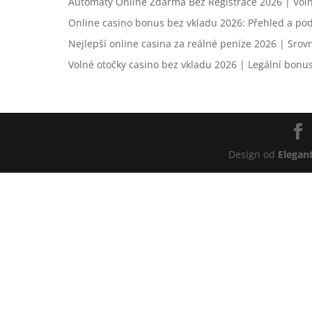
Automaty Online Zdarma Bez Registrace 2026 | Voln
Online casino bonus bez vkladu 2026: Přehled a po
Nejlepší online casina za reálné peníze 2026 | Srov
Volné otočky casino bez vkladu 2026 | Legální bonu
Design od
Elegan