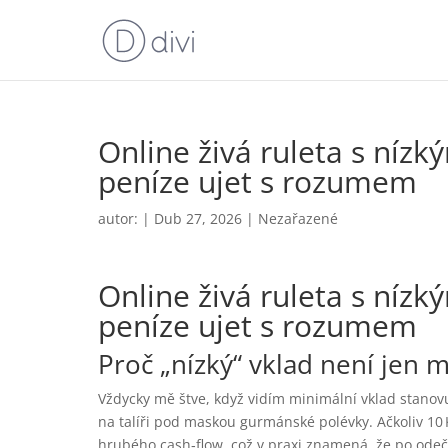
Online živá ruleta s nízk
peníze ujet s rozumem
autor:
|
Dub 27, 2026
| Nezařazené
Online živá ruleta s nízk
peníze ujet s rozumem
Proč „nízký“ vklad není jen
Vždycky mě štve, když vidím minimální vklad stanovuj
na talíři pod maskou gurmánské polévky. Ačkoliv 10 K
hrubého cash‑flow, což v praxi znamená, že po odečt