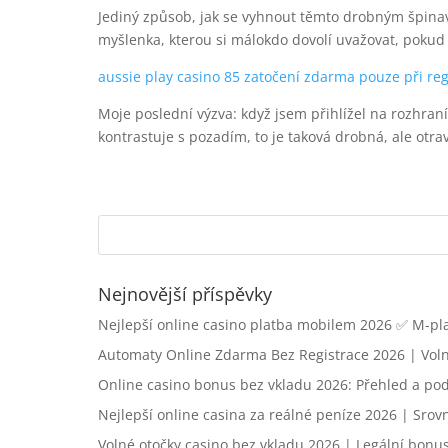
Jediný způsob, jak se vyhnout těmto drobným špinav
myšlenka, kterou si málokdo dovolí uvažovat, pokud se
aussie play casino 85 zatočení zdarma pouze při regi
Moje poslední výzva: když jsem přihlížel na rozhraní,
kontrastuje s pozadím, to je taková drobná, ale otrav
Nejnovější příspěvky
Nejlepší online casino platba mobilem 2026 ✅ M-pl
Automaty Online Zdarma Bez Registrace 2026 | Voln
Online casino bonus bez vkladu 2026: Přehled a po
Nejlepší online casina za reálné peníze 2026 | Srov
Volné otočky casino bez vkladu 2026 | Legální bonu