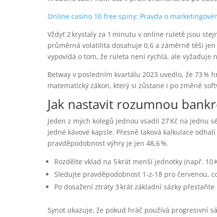
Online casino 10 free spiny: Pravda o marketingov
Vždyť 2 krystaly za 1 minutu v online ruletě jsou stej
průměrná volatilita dosahuje 0,6 a záměrně těší jen t
vypovídá o tom, že ruleta není rychlá, ale vyžaduje
Betway v posledním kvartálu 2023 uvedlo, že 73 % hrá
matematický zákon, který si zůstane i po změně sof
Jak nastavit rozumnou bankr
Jeden z mých kolegů jednou vsadil 27 Kč na jednu sér
jedné kávové kapsle. Přesně taková kalkulace odhalí
pravděpodobnost výhry je jen 48,6 %.
Rozdělte vklad na 5 krát menší jednotky (např. 10 
Sledujte pravděpodobnost 1‑z‑18 pro červenou, což
Po dosažení ztráty 3 krát základní sázky přestaňte 
Synot ukazuje, že pokud hráč používá progresivní sá