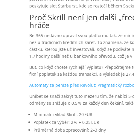
poskytuje slot Starburst, kde se roztočí během 5 se
Proč Skrill není jen další „f
hráče
Bet365 nedávno upravil svou platformu tak, že minimá
než u tradičních kreditních karet. To znamená, že kd
částku, kterou jste už investovali. Když se podíváte 
1,7 hodiny delší než u bankovního převodu, což je v 
But, co když chcete rychlejší výplatu? Přepočítejme
fixní poplatek za každou transakci, a výsledek je 27,4
Automaty za peníze přes Revolut: Pragmatický rozbo
Unibet se snaží zakrýt tuto mezeru tím, že nabízí 5‑
odměny se snižuje o 0,5 % za každý den čekání, takž
Minimální vklad Skrill: 20 EUR
Poplatek za výběr: 2 % + 0,25 EUR
Průměrná doba zpracování: 2–3 dny