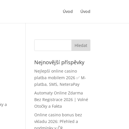
Úvod
Úvod
Nejnovější příspěvky
Nejlepší online casino
platba mobilem 2026 ✅ M-
platba, SMS, NeteraPay
Automaty Online Zdarma
Bez Registrace 2026 | Volné
ky a
Otočky a Fakta
Online casino bonus bez
vkladu 2026: Přehled a
podmínky v ČR