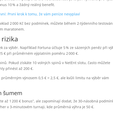
nus 10 % a žádný reálný benefit.
vní: První krok k tomu, že vám peníze nevyplaví
ý vklad 2 000 Kč bez podmínek, můžete během 2‑týdenního testován
ovým maratonem.
rizika
tek za výběr. Například Fortuna účtuje 5 % ze sázených peněz při v
o 25 € při průměrném výplatním poměru 2 000 €.
spinů. Pokud získáte 10 volných spinů v NetEnt slotu, často můžete
ly přinést až 200 €.
 s průměrným výnosem 0,5 € = 2,5 €, ale kvůli limitu na výběr vám
ým šumem
áte až 1 200 € bonus”, ale zapomínají dodat, že 30‑násobná podmín
 výher v 3‑minutovém turnaji, kde průměrná výhra je 50 €.