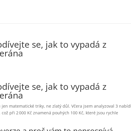
ívejte se, jak to vypadá z
terána
ívejte se, jak to vypadá z
terána
 jen matematické triky, ne zlatý důl. Včera jsem analyzoval 3 nabíd
du, což při 2 000 Kč znamená pouhých 100 Kč, které jsou rychle
verze a proč vám to neprospívá