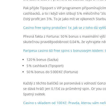
Pak přijde Tipsport s VIP programem připomínajícím
cashbacků, a to i když vám slibují 5 % měsíčního “zís
čistý profit jen 3 %. To je jako mít ve výkonech Star
Casino free spiny protočení 1x: Jak se z toho dá vyt
Přesná fakta z Fortuna: 50 % bonus s maximální výš
skutečnou pravděpodobnost 0,04 %, že vyhrajete něc
Paripesa casino 60 free spins s bonusovým kódem: t
120 % bonus (Sazka)
5 % cashback (Tipsport)
50 % bonus do 5 000 Kč (Fortuna)
Každý z těchto balíčků se porovnává s volností Gonzo
se dává hráči jen 0,15 € za průměrný spin. Or you c
špatný svátek.
Casino s vkladem od 100 Kč: Pravda, kterou vám neř