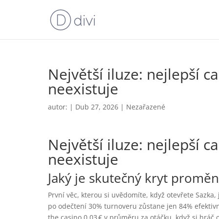
Největší iluze: nejlepší 
neexistuje
autor:
|
Dub 27, 2026
| Nezařazené
Největší iluze: nejlepší 
neexistuje
Jaký je skutečný kryt promě
První věc, kterou si uvědomíte, když otevřete Sazka, 
po odečtení 30% turnoveru zůstane jen 84% efektivní v
the casino 0,03 € v průměru za otáčku, když si hráč 