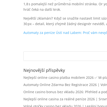
1,8 s pomalejší než průměrná mobilní stránka. Or y
hráč čeká na další krok.
Největší zklamání? Když se snažíte nastavit limit sáze
30 px – detail, který zřejmě žádný designér neviděl, 
Automaty za peníze Ústí nad Labem: Proč vám nevyča
Nejnovější příspěvky
Nejlepší online casino platba mobilem 2026 ✅ M-pl
Automaty Online Zdarma Bez Registrace 2026 | Voln
Online casino bonus bez vkladu 2026: Přehled a po
Nejlepší online casina za reálné peníze 2026 | Srov
Volné otočky casino bez vkladu 2026 | Legální bonu