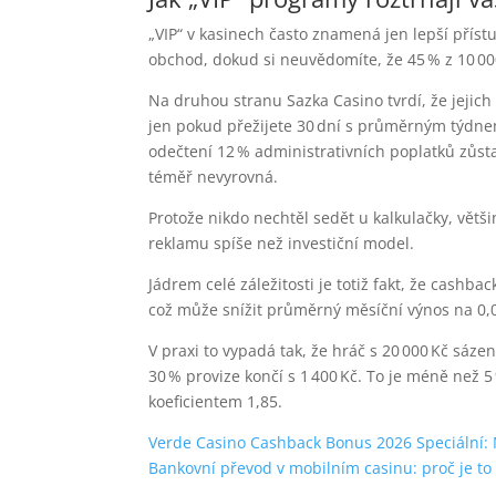
„VIP“ v kasinech často znamená jen lepší příst
obchod, dokud si neuvědomíte, že 45 % z 10 000 
Na druhou stranu Sazka Casino tvrdí, že jejich
jen pokud přežijete 30 dní s průměrným týdnem 
odečtení 12 % administrativních poplatků zůsta
téměř nevyrovná.
Protože nikdo nechtěl sedět u kalkulačky, vět
reklamu spíše než investiční model.
Jádrem celé záležitosti je totiž fakt, že cashb
což může snížit průměrný měsíční výnos na 0,
V praxi to vypadá tak, že hráč s 20 000 Kč sáz
30 % provize končí s 1 400 Kč. To je méně než 
koeficientem 1,85.
Verde Casino Cashback Bonus 2026 Speciální: M
Bankovní převod v mobilním casinu: proč je to