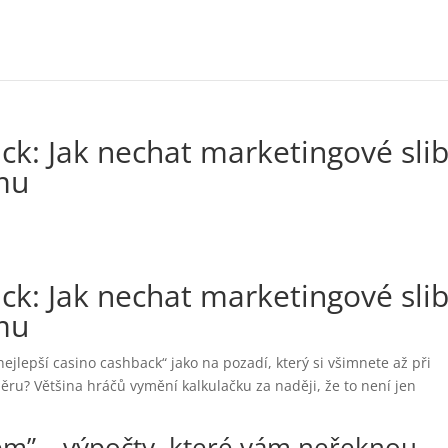
ck: Jak nechat marketingové sli
mu
ck: Jak nechat marketingové sli
mu
ejlepší casino cashback“ jako na pozadí, který si všimnete až při
měru? Většina hráčů vymění kalkulačku za naději, že to není jen
m” – výpočty, které vám neřeknou