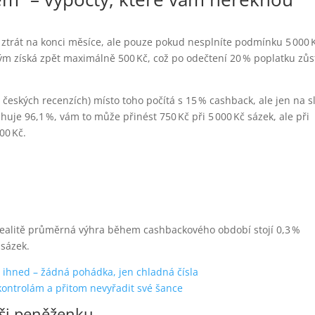
 ztrát na konci měsíce, ale pouze pokud nesplníte podmínku 5 000 
ým získá zpět maximálně 500 Kč, což po odečtení 20 % poplatku zůs
v českých recenzích) místo toho počítá s 15 % cashback, ale jen na s
huje 96,1 %, vám to může přinést 750 Kč při 5 000 Kč sázek, ale při
00 Kč.
 realitě průměrná výhra během cashbackového období stojí 0,3 %
 sázek.
e ihned – žádná pohádka, jen chladná čísla
kontrolám a přitom nevyřadit své šance
aši peněženku