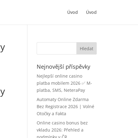
Úvod
Úvod
by
Nejnovější příspěvky
Nejlepší online casino
platba mobilem 2026 ✅ M-
by
platba, SMS, NeteraPay
Automaty Online Zdarma
Bez Registrace 2026 | Volné
Otočky a Fakta
Online casino bonus bez
vkladu 2026: Přehled a
podmínky v ČR