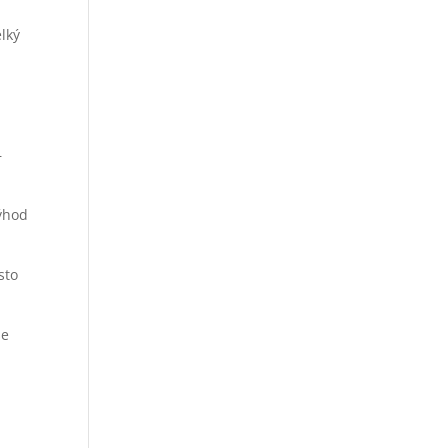
lký
–
výhod
sto
še