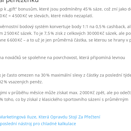
up k „gift“ bonusům, které jsou podmíněny 45 % sáze, což zní jako 
Kč = 4 500 Kč ve slevách, které nikdo nezaplatí.
 věrnostní bodový systém konvertuje body 1:1 na 0,5 % cashback, a
2 500 Kč sázek. To je 7,5 % zisk z celkových 30 000 Kč sázek, ale po
ne 6 600 Kč – a to už je jen průměrná částka, se kterou se hrany v 
šina nováčků se spolehne na povrchovost, která připomíná levnou
ack je často omezen na 30 % maximální slevy z částky za poslední týd
02 % vsazených peněz.
enými v průběhu měsíce může získat max. 2 000 Kč zpět, ale po odeč
5 % toho, co by získal z klasického sportovního sázení s průměrným
arketingová Iluze, Která Opravdu Stojí Za Přečtení
 poslední nástroj pro chladné kalkulace