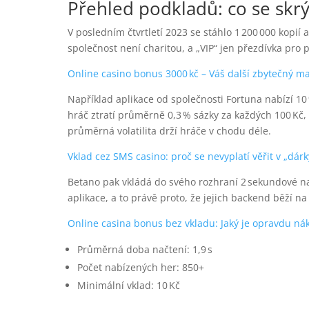
Přehled podkladů: co se skr
V posledním čtvrtletí 2023 se stáhlo 1 200 000 kopií a
společnost není charitou, a „VIP“ jen přezdívka pr
Online casino bonus 3000 kč – Váš další zbytečný ma
Například aplikace od společnosti Fortuna nabízí 10 
hráč ztratí průměrně 0,3 % sázky za každých 100 Kč, c
průměrná volatilita drží hráče v chodu déle.
Vklad cez SMS casino: proč se nevyplatí věřit v „dárk
Betano pak vkládá do svého rozhraní 2 sekundové nač
aplikace, a to právě proto, že jejich backend běží 
Online casina bonus bez vkladu: Jaký je opravdu nák
Průměrná doba načtení: 1,9 s
Počet nabízených her: 850+
Minimální vklad: 10 Kč