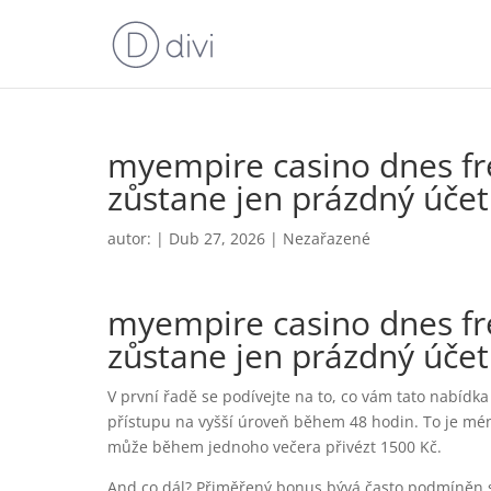
myempire casino dnes fre
zůstane jen prázdný účet
autor:
|
Dub 27, 2026
| Nezařazené
myempire casino dnes fre
zůstane jen prázdný účet
V první řadě se podívejte na to, co vám tato nabídka
přístupu na vyšší úroveň během 48 hodin. To je mén
může během jednoho večera přivézt 1500 Kč.
And co dál? Přiměřený bonus bývá často podmíněn s