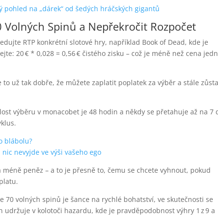
ký pohled na „dárek“ od šedých hráčských gigantů
70 Volných Spinů a Nepřekročit Rozpočet
Sledujte RTP konkrétní slotové hry, například Book of Dead, kde je
ejte: 20 € * 0,028 = 0,56 € čistého zisku – což je méně než cena jed
to už tak dobře, že můžete zaplatit poplatek za výběr a stále zůsta
ost výběru v monacobet je 48 hodin a někdy se přetahuje až na 7 
klus.
ho blábolu?
m nic nevyjde ve výši vašeho ego
a méně peněz – a to je přesně to, čemu se chcete vyhnout, pokud
platu.
, že 70 volných spinů je šance na rychlé bohatství, ve skutečnosti se
en udržuje v kolotoči hazardu, kde je pravděpodobnost výhry 1 z 9 a