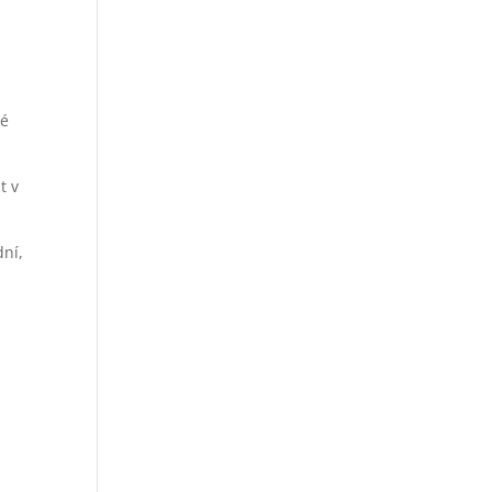
né
t v
dní,