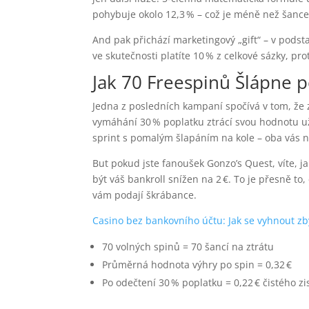
pohybuje okolo 12,3 % – což je méně než šanc
And pak přichází marketingový „gift“ – v podst
ve skutečnosti platíte 10 % z celkové sázky, pr
Jak 70 Freespinů Šlápne 
Jedna z posledních kampaní spočívá v tom, že z
vymáhání 30 % poplatku ztrácí svou hodnotu už 
sprint s pomalým šlapáním na kole – oba vás 
But pokud jste fanoušek Gonzo’s Quest, víte, j
být váš bankroll snížen na 2 €. To je přesně to
vám podají škrábance.
Casino bez bankovního účtu: Jak se vyhnout zby
70 volných spinů = 70 šancí na ztrátu
Průměrná hodnota výhry po spin = 0,32 €
Po odečtení 30 % poplatku = 0,22 € čistého zi